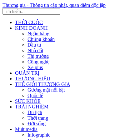
Thương gia - Thông tin cập nhật, quan điểm độc lập
THỜI CUỘC
KINH DOANH
Ngân hàng
Chứng khoán
Đầu tư
Nhà đất
Thị trường
Công nghệ
Xe plus
QUẢN TRỊ
THƯƠNG HIỆU
THẾ GIỚI THƯƠNG GIA
Gương mặt nổi bật
Quốc tế
SỨC KHỎE
TRẢI NGHIỆM
Du lịch
Thời trang
Đời sống
Multimedia
Infographic