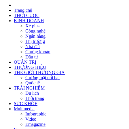
Trang chủ
THỜI CUỘC
KINH DOANH
Xe plus
Công nghệ
Ngân hàng
Thị trường
Nhà đất
Chứng khoán
Đầu tư
QUẢN TRỊ
THƯƠNG HIỆU
THẾ GIỚI THƯƠNG GIA
Gương mặt nổi bật
Quốc tế
TRẢI NGHIỆM
Du lịch
Thời trang
SỨC KHỎE
Multimedia
Infographic
Video
Emagazine