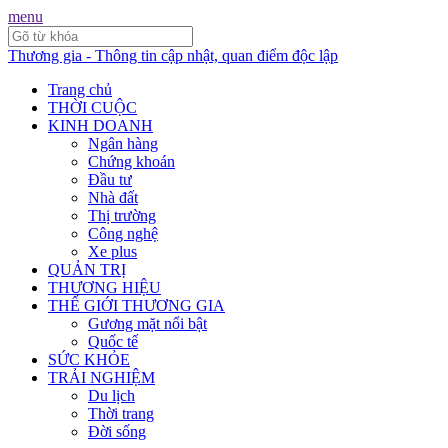
menu
Thương gia - Thông tin cập nhật, quan điểm độc lập
Trang chủ
THỜI CUỘC
KINH DOANH
Ngân hàng
Chứng khoán
Đầu tư
Nhà đất
Thị trường
Công nghệ
Xe plus
QUẢN TRỊ
THƯƠNG HIỆU
THẾ GIỚI THƯƠNG GIA
Gương mặt nổi bật
Quốc tế
SỨC KHỎE
TRẢI NGHIỆM
Du lịch
Thời trang
Đời sống