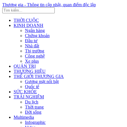
Thương gia - Thông tin cập nhật, quan điểm độc lập
THỜI CUỘC
KINH DOANH
Ngân hàng
Chứng khoán
Đầu tư
Nhà đất
Thị trường
Công nghệ
Xe plus
QUẢN TRỊ
THƯƠNG HIỆU
THẾ GIỚI THƯƠNG GIA
Gương mặt nổi bật
Quốc tế
SỨC KHỎE
TRẢI NGHIỆM
Du lịch
Thời trang
Đời sống
Multimedia
Infographic