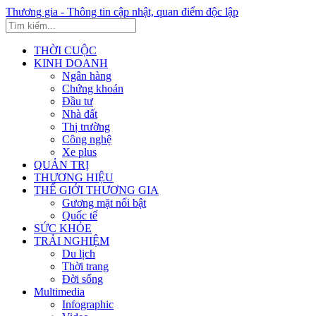
Thương gia - Thông tin cập nhật, quan điểm độc lập
THỜI CUỘC
KINH DOANH
Ngân hàng
Chứng khoán
Đầu tư
Nhà đất
Thị trường
Công nghệ
Xe plus
QUẢN TRỊ
THƯƠNG HIỆU
THẾ GIỚI THƯƠNG GIA
Gương mặt nổi bật
Quốc tế
SỨC KHỎE
TRẢI NGHIỆM
Du lịch
Thời trang
Đời sống
Multimedia
Infographic