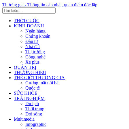
Thương gia - Thông tin cập nhật, quan điểm độc lập
THỜI CUỘC
KINH DOANH
Ngân hàng
Chứng khoán
Đầu tư
Nhà đất
Thị trường
Công nghệ
Xe plus
QUẢN TRỊ
THƯƠNG HIỆU
THẾ GIỚI THƯƠNG GIA
Gương mặt nổi bật
Quốc tế
SỨC KHỎE
TRẢI NGHIỆM
Du lịch
Thời trang
Đời sống
Multimedia
Infographic