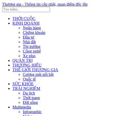
Thương gia - Thông tin cập nhật, quan điểm độc lập
THỜI CUỘC
KINH DOANH
Ngân hàng
Chứng khoán
Đầu tư
Nhà đất
Thị trường
Công nghệ
Xe plus
QUẢN TRỊ
THƯƠNG HIỆU
THẾ GIỚI THƯƠNG GIA
Gương mặt nổi bật
Quốc tế
SỨC KHỎE
TRẢI NGHIỆM
Du lịch
Thời trang
Đời sống
Multimedia
Infographic