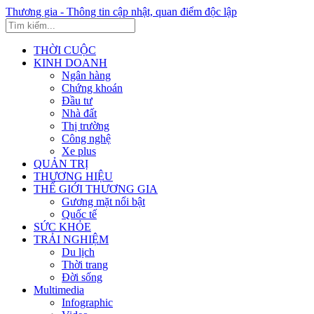
Thương gia - Thông tin cập nhật, quan điểm độc lập
THỜI CUỘC
KINH DOANH
Ngân hàng
Chứng khoán
Đầu tư
Nhà đất
Thị trường
Công nghệ
Xe plus
QUẢN TRỊ
THƯƠNG HIỆU
THẾ GIỚI THƯƠNG GIA
Gương mặt nổi bật
Quốc tế
SỨC KHỎE
TRẢI NGHIỆM
Du lịch
Thời trang
Đời sống
Multimedia
Infographic