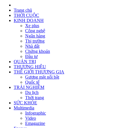
Trang chủ
THỜI CUỘC
KINH DOANH
Xe plus
Công nghệ
Ngân hàng
Thị trường
Nhà đất
Chứng khoán
Đầu tư
QUẢN TRỊ
THƯƠNG HIỆU
THẾ GIỚI THƯƠNG GIA
Gương mặt nổi bật
Quốc tế
TRẢI NGHIỆM
Du lịch
Thời trang
SỨC KHỎE
Multimedia
Infographic
Video
Emagazine