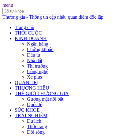
menu
Thương gia - Thông tin cập nhật, quan điểm độc lập
Trang chủ
THỜI CUỘC
KINH DOANH
Ngân hàng
Chứng khoán
Đầu tư
Nhà đất
Thị trường
Công nghệ
Xe plus
QUẢN TRỊ
THƯƠNG HIỆU
THẾ GIỚI THƯƠNG GIA
Gương mặt nổi bật
Quốc tế
SỨC KHỎE
TRẢI NGHIỆM
Du lịch
Thời trang
Đời sống