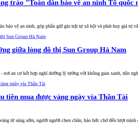
ong trào "Toàn dân bảo vệ an ninh Tổ quốc
 bảo vệ an ninh, góp phần giữ gìn trật tự xã hội và phát huy giá trị vă
ởng giữa lòng đô thị Sun Group Hà Nam
nơi an cư kết hợp nghỉ dưỡng lý tưởng với không gian xanh, tiện nghi
u tiên mua được vàng ngày vía Thần Tài
g vàng từ sáng sớm, người người chen chân, háo hức chờ đến lượt mì