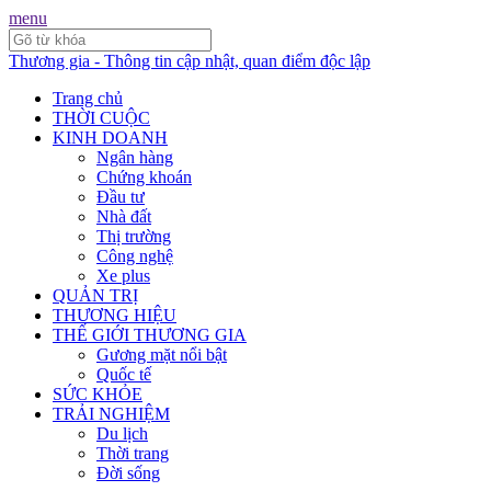
menu
Thương gia - Thông tin cập nhật, quan điểm độc lập
Trang chủ
THỜI CUỘC
KINH DOANH
Ngân hàng
Chứng khoán
Đầu tư
Nhà đất
Thị trường
Công nghệ
Xe plus
QUẢN TRỊ
THƯƠNG HIỆU
THẾ GIỚI THƯƠNG GIA
Gương mặt nổi bật
Quốc tế
SỨC KHỎE
TRẢI NGHIỆM
Du lịch
Thời trang
Đời sống