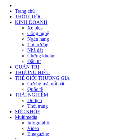
Trang chủ
THỜI CUỘC
KINH DOANH
Xe plus
Công nghệ
Ngân hàng
Thị trường
Nhà đất
Chứng khoán
Đầu tư
QUẢN TRỊ
THƯƠNG HIỆU
THẾ GIỚI THƯƠNG GIA
Gương mặt nổi bật
Quốc tế
TRẢI NGHIỆM
Du lịch
Thời trang
SỨC KHỎE
Multimedia
Infographic
Video
Emagazine