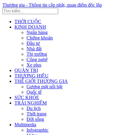
Thương gia - Thông tin cập nhật, quan điểm độc lập
THỜI CUỘC
KINH DOANH
Ngân hàng
Chứng khoán
Đầu tư
Nhà đất
Thị trường
Công nghệ
Xe plus
QUẢN TRỊ
THƯƠNG HIỆU
THẾ GIỚI THƯƠNG GIA
Gương mặt nổi bật
Quốc tế
SỨC KHỎE
TRẢI NGHIỆM
Du lịch
Thời trang
Đời sống
Multimedia
Infographic