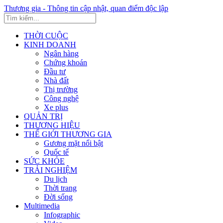
Thương gia - Thông tin cập nhật, quan điểm độc lập
THỜI CUỘC
KINH DOANH
Ngân hàng
Chứng khoán
Đầu tư
Nhà đất
Thị trường
Công nghệ
Xe plus
QUẢN TRỊ
THƯƠNG HIỆU
THẾ GIỚI THƯƠNG GIA
Gương mặt nổi bật
Quốc tế
SỨC KHỎE
TRẢI NGHIỆM
Du lịch
Thời trang
Đời sống
Multimedia
Infographic