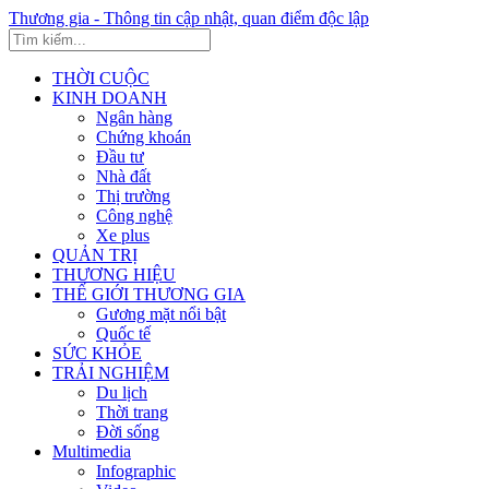
Thương gia - Thông tin cập nhật, quan điểm độc lập
THỜI CUỘC
KINH DOANH
Ngân hàng
Chứng khoán
Đầu tư
Nhà đất
Thị trường
Công nghệ
Xe plus
QUẢN TRỊ
THƯƠNG HIỆU
THẾ GIỚI THƯƠNG GIA
Gương mặt nổi bật
Quốc tế
SỨC KHỎE
TRẢI NGHIỆM
Du lịch
Thời trang
Đời sống
Multimedia
Infographic