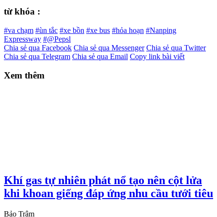
từ khóa :
#va chạm
#ùn tắc
#xe bồn
#xe bus
#hỏa hoạn
#Nanping
Expressway
#@Pepsl
Chia sẻ qua Facebook
Chia sẻ qua Messenger
Chia sẻ qua Twitter
Chia sẻ qua Telegram
Chia sẻ qua Email
Copy link bài viết
Xem thêm
Khí gas tự nhiên phát nổ tạo nên cột lửa
khi khoan giếng đáp ứng nhu cầu tưới tiêu
Bảo Trâm