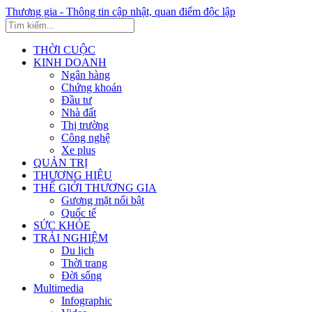
Thương gia - Thông tin cập nhật, quan điểm độc lập
THỜI CUỘC
KINH DOANH
Ngân hàng
Chứng khoán
Đầu tư
Nhà đất
Thị trường
Công nghệ
Xe plus
QUẢN TRỊ
THƯƠNG HIỆU
THẾ GIỚI THƯƠNG GIA
Gương mặt nổi bật
Quốc tế
SỨC KHỎE
TRẢI NGHIỆM
Du lịch
Thời trang
Đời sống
Multimedia
Infographic