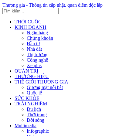
Thương gia - Thông tin cập nhật, quan điểm độc lập
THỜI CUỘC
KINH DOANH
Ngân hàng
Chứng khoán
Đầu tư
Nhà đất
Thị trường
Công nghệ
Xe plus
QUẢN TRỊ
THƯƠNG HIỆU
THẾ GIỚI THƯƠNG GIA
Gương mặt nổi bật
Quốc tế
SỨC KHỎE
TRẢI NGHIỆM
Du lịch
Thời trang
Đời sống
Multimedia
Infographic