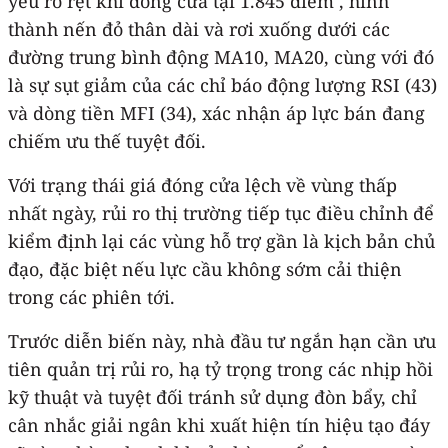
yếu rõ rệt khi đóng cửa tại 1.845 điểm , hình
thành nến đỏ thân dài và rơi xuống dưới các
đường trung bình động MA10, MA20, cùng với đó
là sự sụt giảm của các chỉ báo động lượng RSI (43)
và dòng tiền MFI (34), xác nhận áp lực bán đang
chiếm ưu thế tuyệt đối.
Với trạng thái giá đóng cửa lệch về vùng thấp
nhất ngày, rủi ro thị trường tiếp tục điều chỉnh để
kiểm định lại các vùng hỗ trợ gần là kịch bản chủ
đạo, đặc biệt nếu lực cầu không sớm cải thiện
trong các phiên tới.
Trước diễn biến này, nhà đầu tư ngắn hạn cần ưu
tiên quản trị rủi ro, hạ tỷ trọng trong các nhịp hồi
kỹ thuật và tuyệt đối tránh sử dụng đòn bẩy, chỉ
cân nhắc giải ngân khi xuất hiện tín hiệu tạo đáy