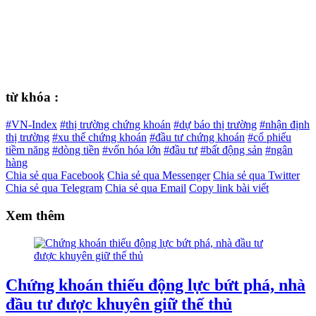
từ khóa :
#VN-Index
#thị trường chứng khoán
#dự báo thị trường
#nhận định
thị trường
#xu thế chứng khoán
#đầu tư chứng khoán
#cổ phiếu
tiềm năng
#dòng tiền
#vốn hóa lớn
#đầu tư
#bất động sản
#ngân
hàng
Chia sẻ qua Facebook
Chia sẻ qua Messenger
Chia sẻ qua Twitter
Chia sẻ qua Telegram
Chia sẻ qua Email
Copy link bài viết
Xem thêm
Chứng khoán thiếu động lực bứt phá, nhà
đầu tư được khuyên giữ thế thủ