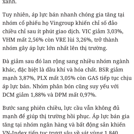
xanh.
Tuy nhiên, áp lực bán nhanh chóng gia tăng tại
nhóm cổ phiếu họ Vingroup khiến chỉ số đảo
chiều chỉ sau ít phút giao dịch. VIC giảm 3,03%,
VHM mất 2,56% còn VRE lùi 3,26%, trở thành
nhóm gây áp lực lớn nhất lên thị trường.
Đà giảm sau đó lan rộng sang nhiều nhóm ngành
khác, đặc biệt là dầu khí và hóa chất. BSR giảm
mạnh 3,87%, PLX mất 3,05% còn GAS tiếp tục chịu
áp lực bán. Nhóm phân bón cũng suy yếu với
DCM giảm 1,88% và DPM mất 0,97%.
Bước sang phiên chiều, lực cầu vẫn không đủ
mạnh để giúp thị trường hồi phục. Áp lực bán gia
tăng tại nhóm ngân hàng và bất động sản khiến
VN-Index tiếp tục trượt sâu về sát vùng 1.840