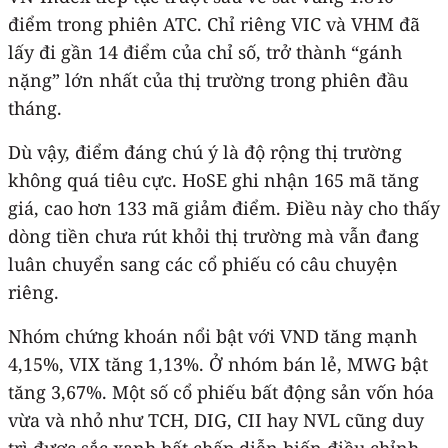
điểm trong phiên ATC. Chỉ riêng VIC và VHM đã
lấy đi gần 14 điểm của chỉ số, trở thành “gánh
nặng” lớn nhất của thị trường trong phiên đầu
tháng.
Dù vậy, điểm đáng chú ý là độ rộng thị trường
không quá tiêu cực. HoSE ghi nhận 165 mã tăng
giá, cao hơn 133 mã giảm điểm. Điều này cho thấy
dòng tiền chưa rút khỏi thị trường mà vẫn đang
luân chuyển sang các cổ phiếu có câu chuyện
riêng.
Nhóm chứng khoán nổi bật với VND tăng mạnh
4,15%, VIX tăng 1,13%. Ở nhóm bán lẻ, MWG bật
tăng 3,67%. Một số cổ phiếu bất động sản vốn hóa
vừa và nhỏ như TCH, DIG, CII hay NVL cũng duy
trì được sắc xanh bất chấp diễn biến điều chỉnh