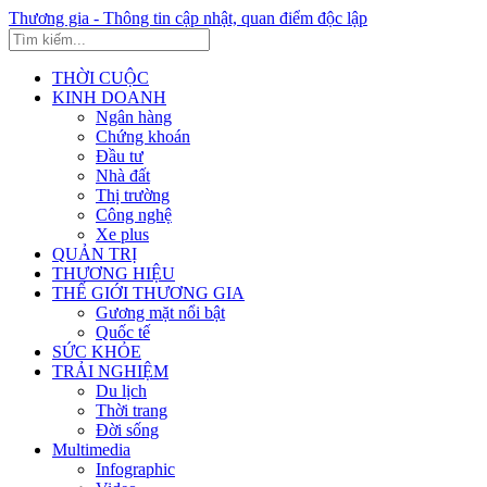
Thương gia - Thông tin cập nhật, quan điểm độc lập
THỜI CUỘC
KINH DOANH
Ngân hàng
Chứng khoán
Đầu tư
Nhà đất
Thị trường
Công nghệ
Xe plus
QUẢN TRỊ
THƯƠNG HIỆU
THẾ GIỚI THƯƠNG GIA
Gương mặt nổi bật
Quốc tế
SỨC KHỎE
TRẢI NGHIỆM
Du lịch
Thời trang
Đời sống
Multimedia
Infographic