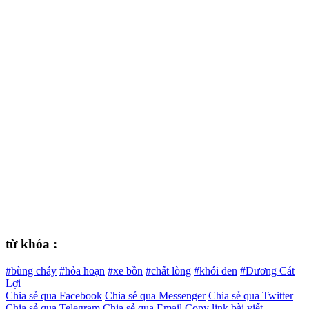
từ khóa :
#bùng cháy
#hỏa hoạn
#xe bồn
#chất lòng
#khói đen
#Dương Cát
Lợi
Chia sẻ qua Facebook
Chia sẻ qua Messenger
Chia sẻ qua Twitter
Chia sẻ qua Telegram
Chia sẻ qua Email
Copy link bài viết