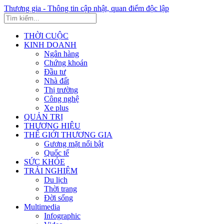
Thương gia - Thông tin cập nhật, quan điểm độc lập
THỜI CUỘC
KINH DOANH
Ngân hàng
Chứng khoán
Đầu tư
Nhà đất
Thị trường
Công nghệ
Xe plus
QUẢN TRỊ
THƯƠNG HIỆU
THẾ GIỚI THƯƠNG GIA
Gương mặt nổi bật
Quốc tế
SỨC KHỎE
TRẢI NGHIỆM
Du lịch
Thời trang
Đời sống
Multimedia
Infographic