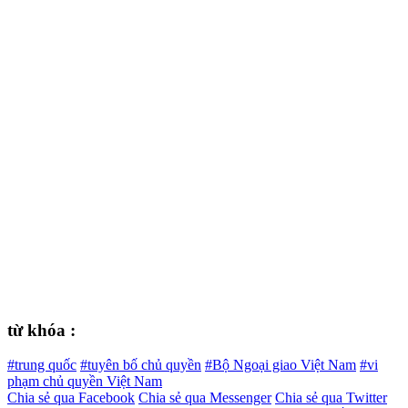
từ khóa :
#trung quốc
#tuyên bố chủ quyền
#Bộ Ngoại giao Việt Nam
#vi
phạm chủ quyền Việt Nam
Chia sẻ qua Facebook
Chia sẻ qua Messenger
Chia sẻ qua Twitter