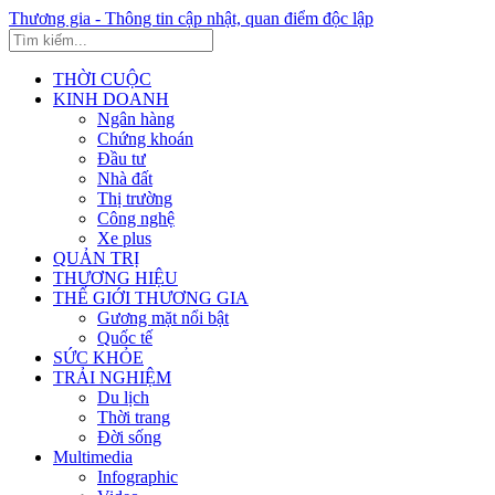
Thương gia - Thông tin cập nhật, quan điểm độc lập
THỜI CUỘC
KINH DOANH
Ngân hàng
Chứng khoán
Đầu tư
Nhà đất
Thị trường
Công nghệ
Xe plus
QUẢN TRỊ
THƯƠNG HIỆU
THẾ GIỚI THƯƠNG GIA
Gương mặt nổi bật
Quốc tế
SỨC KHỎE
TRẢI NGHIỆM
Du lịch
Thời trang
Đời sống
Multimedia
Infographic