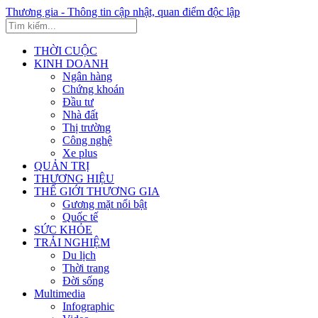
Thương gia - Thông tin cập nhật, quan điểm độc lập
THỜI CUỘC
KINH DOANH
Ngân hàng
Chứng khoán
Đầu tư
Nhà đất
Thị trường
Công nghệ
Xe plus
QUẢN TRỊ
THƯƠNG HIỆU
THẾ GIỚI THƯƠNG GIA
Gương mặt nổi bật
Quốc tế
SỨC KHỎE
TRẢI NGHIỆM
Du lịch
Thời trang
Đời sống
Multimedia
Infographic