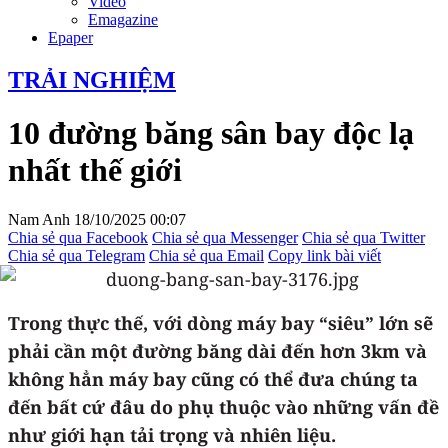
Video
Emagazine
Epaper
TRẢI NGHIỆM
10 đường băng sân bay độc lạ
nhất thế giới
Nam Anh
18/10/2025 00:07
Chia sẻ qua Facebook
Chia sẻ qua Messenger
Chia sẻ qua Twitter
Chia sẻ qua Telegram
Chia sẻ qua Email
Copy link bài viết
Trong thực thế, với dòng máy bay “siêu” lớn sẽ
phải cần một đường băng dài đến hơn 3km và
không hẳn máy bay cũng có thể đưa chúng ta
đến bất cứ đâu do phụ thuộc vào những vấn đề
như giới hạn tải trọng và nhiên liệu.