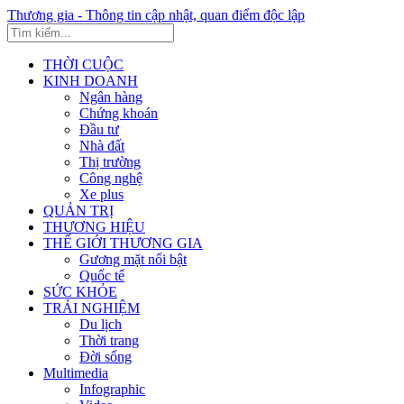
Thương gia - Thông tin cập nhật, quan điểm độc lập
THỜI CUỘC
KINH DOANH
Ngân hàng
Chứng khoán
Đầu tư
Nhà đất
Thị trường
Công nghệ
Xe plus
QUẢN TRỊ
THƯƠNG HIỆU
THẾ GIỚI THƯƠNG GIA
Gương mặt nổi bật
Quốc tế
SỨC KHỎE
TRẢI NGHIỆM
Du lịch
Thời trang
Đời sống
Multimedia
Infographic