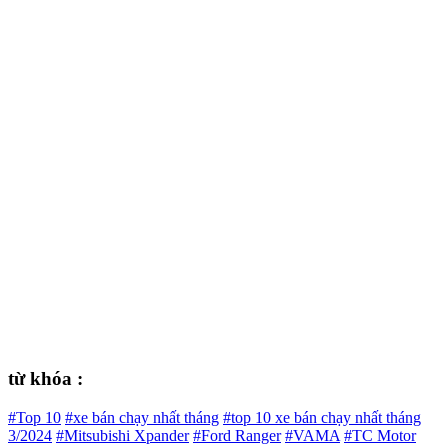
từ khóa :
#Top 10
#xe bán chạy nhất tháng
#top 10 xe bán chạy nhất tháng
3/2024
#Mitsubishi Xpander
#Ford Ranger
#VAMA
#TC Motor