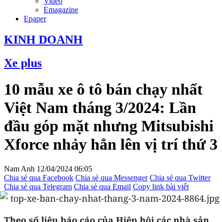
Video
Emagazine
Epaper
KINH DOANH
Xe plus
10 mẫu xe ô tô bán chạy nhất
Việt Nam tháng 3/2024: Lần
đầu góp mặt nhưng Mitsubishi
Xforce nhảy hẳn lên vị trí thứ 3
Nam Anh
12/04/2024 06:05
Chia sẻ qua Facebook
Chia sẻ qua Messenger
Chia sẻ qua Twitter
Chia sẻ qua Telegram
Chia sẻ qua Email
Copy link bài viết
Theo số liệu báo cáo của Hiệp hội các nhà sản