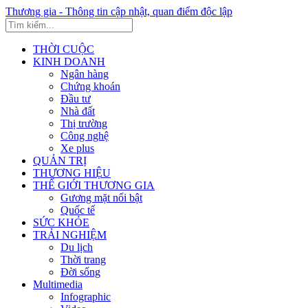
Thương gia - Thông tin cập nhật, quan điểm độc lập
THỜI CUỘC
KINH DOANH
Ngân hàng
Chứng khoán
Đầu tư
Nhà đất
Thị trường
Công nghệ
Xe plus
QUẢN TRỊ
THƯƠNG HIỆU
THẾ GIỚI THƯƠNG GIA
Gương mặt nổi bật
Quốc tế
SỨC KHỎE
TRẢI NGHIỆM
Du lịch
Thời trang
Đời sống
Multimedia
Infographic