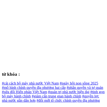
từ khóa :
#cải cách bộ máy nhà nước Việt Nam
#ngày hội non sông 2025
#mô hình chính quyền địa phương hai cấp
#phân quyền và tự quản
#sửa đổi Hiến pháp Việt Nam
#quản trị nhà nước hiện đại
#tinh gọn
bộ máy hành chính
#giảm cấp trung gian hành chính
#quyền lực
nhà nước gần dân hơn
#đổi mới tổ chức chính quyền địa phương