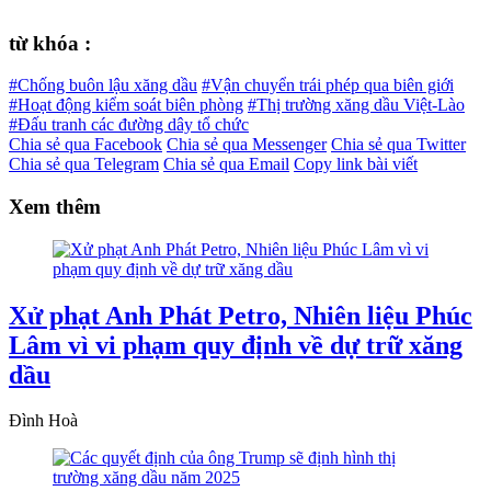
từ khóa :
#Chống buôn lậu xăng dầu
#Vận chuyển trái phép qua biên giới
#Hoạt động kiểm soát biên phòng
#Thị trường xăng dầu Việt-Lào
#Đấu tranh các đường dây tổ chức
Chia sẻ qua Facebook
Chia sẻ qua Messenger
Chia sẻ qua Twitter
Chia sẻ qua Telegram
Chia sẻ qua Email
Copy link bài viết
Xem thêm
Xử phạt Anh Phát Petro, Nhiên liệu Phúc
Lâm vì vi phạm quy định về dự trữ xăng
dầu
Đình Hoà