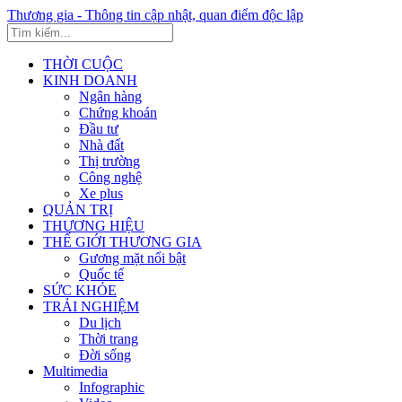
Thương gia - Thông tin cập nhật, quan điểm độc lập
THỜI CUỘC
KINH DOANH
Ngân hàng
Chứng khoán
Đầu tư
Nhà đất
Thị trường
Công nghệ
Xe plus
QUẢN TRỊ
THƯƠNG HIỆU
THẾ GIỚI THƯƠNG GIA
Gương mặt nổi bật
Quốc tế
SỨC KHỎE
TRẢI NGHIỆM
Du lịch
Thời trang
Đời sống
Multimedia
Infographic