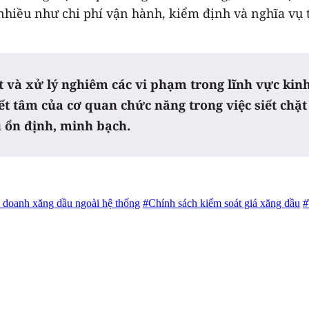
iều như chi phí vận hành, kiểm định và nghĩa vụ thu
át và xử lý nghiêm các vi phạm trong lĩnh vực ki
yết tâm của cơ quan chức năng trong việc siết ch
 ổn định, minh bạch.
 doanh xăng dầu ngoài hệ thống
#Chính sách kiểm soát giá xăng dầu
#