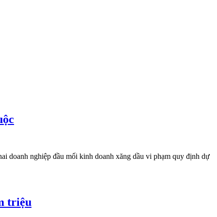
uộc
 hai doanh nghiệp đầu mối kinh doanh xăng dầu vi phạm quy định dự
m triệu