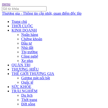
menu
Thương gia - Thông tin cập nhật, quan điểm độc lập
Trang chủ
THỜI CUỘC
KINH DOANH
Ngân hàng
Chứng khoán
Đầu tư
Nhà đất
Thị trường
Công nghệ
Xe plus
QUẢN TRỊ
THƯƠNG HIỆU
THẾ GIỚI THƯƠNG GIA
Gương mặt nổi bật
Quốc tế
SỨC KHỎE
TRẢI NGHIỆM
Du lịch
Thời trang
Đời sống