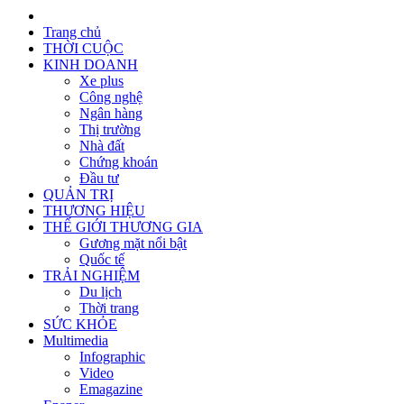
Trang chủ
THỜI CUỘC
KINH DOANH
Xe plus
Công nghệ
Ngân hàng
Thị trường
Nhà đất
Chứng khoán
Đầu tư
QUẢN TRỊ
THƯƠNG HIỆU
THẾ GIỚI THƯƠNG GIA
Gương mặt nổi bật
Quốc tế
TRẢI NGHIỆM
Du lịch
Thời trang
SỨC KHỎE
Multimedia
Infographic
Video
Emagazine