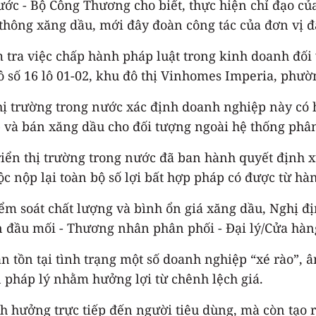
nước - Bộ Công Thương cho biết, thực hiện chỉ đạo c
thông xăng dầu, mới đây đoàn công tác của đơn vị đ
m tra việc chấp hành pháp luật trong kinh doanh đố
- ô số 16 lô 01-02, khu đô thị Vinhomes Imperia, ph
 thị trường trong nước xác định doanh nghiệp này c
 và bán xăng dầu cho đối tượng ngoài hệ thống phâ
triển thị trường trong nước đã ban hành quyết định 
ộc nộp lại toàn bộ số lợi bất hợp pháp có được từ hà
m soát chất lượng và bình ổn giá xăng dầu, Nghị đ
 đầu mối - Thương nhân phân phối - Đại lý/Cửa hàng
ẫn tồn tại tình trạng một số doanh nghiệp “xé rào”,
 pháp lý nhằm hưởng lợi từ chênh lệch giá.
 hưởng trực tiếp đến người tiêu dùng, mà còn tạo 