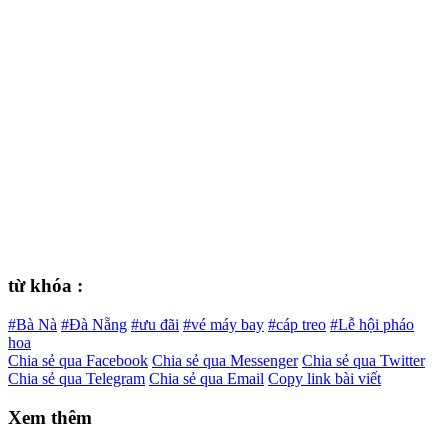
từ khóa :
#Bà Nà
#Đà Nẵng
#ưu đãi
#vé máy bay
#cáp treo
#Lễ hội pháo
hoa
Chia sẻ qua Facebook
Chia sẻ qua Messenger
Chia sẻ qua Twitter
Chia sẻ qua Telegram
Chia sẻ qua Email
Copy link bài viết
Xem thêm