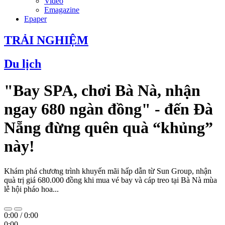
Video
Emagazine
Epaper
TRẢI NGHIỆM
Du lịch
"Bay SPA, chơi Bà Nà, nhận
ngay 680 ngàn đồng" - đến Đà
Nẵng đừng quên quà “khủng”
này!
Khám phá chương trình khuyến mãi hấp dẫn từ Sun Group, nhận
quà trị giá 680.000 đồng khi mua vé bay và cáp treo tại Bà Nà mùa
lễ hội pháo hoa...
0:00
/
0:00
0:00