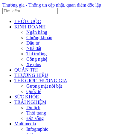
Thương gia - Thông tin cập nhật, quan điểm độc lập
THỜI CUỘC
KINH DOANH
Ngân hàng
Chứng khoán
Đầu tư
Nhà đất
Thị trường
Công nghệ
Xe plus
QUẢN TRỊ
THƯƠNG HIỆU
THẾ GIỚI THƯƠNG GIA
Gương mặt nổi bật
Quốc tế
SỨC KHỎE
TRẢI NGHIỆM
Du lịch
Thời trang
Đời sống
Multimedia
Infographic