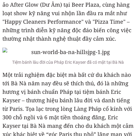
ảo After Glow (Dư Âm) tại Beer Plaza, cùng hàng
loạt show kỹ năng vui nhộn lần đầu ra mắt như
"Happy Cleaners Performance" và "Pizza Time" –
những trình diễn kỹ năng độc đáo biến công việc
thường nhật thành nghệ thuật đầy cảm xúc.
Tiệm bánh lâu đời của Pháp Eric Kayser đã có mặt tại Bà Nà
Một trải nghiệm đặc biệt mà bất cứ du khách nào
tới Bà Nà năm nay đều sẽ thích thú, đó là những
hương vị bánh chuẩn Pháp tại tiệm bánh Eric
Kayser – thương hiệu bánh lâu đời và danh tiếng
từ Paris. Tọa lạc trong lòng Làng Pháp cổ kính với
300 chỗ ngồi và 6 mặt tiền thoáng đãng, Eric
Kayser tại Bà Nà mang đến cho du khách một cảm
xúc khác biệt về “góc Paris thu nhỏ” lãng mạn với