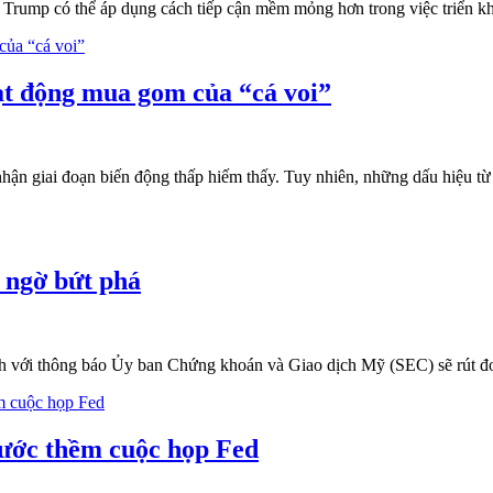
d Trump có thể áp dụng cách tiếp cận mềm mỏng hơn trong việc triển 
oạt động mua gom của “cá voi”
hận giai đoạn biến động thấp hiếm thấy. Tuy nhiên, những dấu hiệu từ 
 ngờ bứt phá
hích với thông báo Ủy ban Chứng khoán và Giao dịch Mỹ (SEC) sẽ rút 
rước thềm cuộc họp Fed