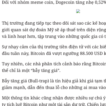
Đối với nhóm meme coin, Dogecoin tăng nhẹ 0,52
Thị trường đang tiếp tục theo dõi sát sao các kế h
giới quan sát dự đoán Mỹ sẽ áp thuế trên diện rộn
và linh hoạt hơn, tập trung vào những quốc gia có
Sự nhạy cảm của thị trường tiền điện tử với các bi
đầu tuần này, Bitcoin đã vượt ngưỡng 88.500 USD k
Tuy nhiên, các nhà phân tích cảnh báo rằng Bitcoi
thể chỉ là một “bẫy tăng giá”.
Bẫy tăng giá (Bull-trap) là tín hiệu giả khi giá tạ
giảm mạnh, dẫn đến thua lỗ cho những ai mua vào
Một thông tin khác cũng nhận được nhiều sự chú ý 
ty tích luỹ Bitcoin như một tài sản dự trữ. Chiến 