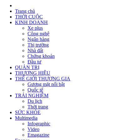
Trang chủ
THỜI CUỘC
KINH DOANH
Xe plus
Công nghệ
Ngân hàng
Thị trường
Nhà đất
Chứng khoán
Đầu tư
QUẢN TRỊ
THƯƠNG HIỆU
THẾ GIỚI THƯƠNG GIA
Gương mặt nổi bật
Quốc tế
TRẢI NGHIỆM
Du lịch
Thời trang
SỨC KHỎE
Multimedia
Infographic
Video
Emagazine