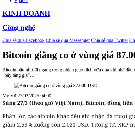
Epaper
KINH DOANH
Công nghệ
Chia sẻ qua Facebook
Chia sẻ qua Messenger
Chia sẻ qua Twitter
Ch
Bitcoin giằng co ở vùng giá 87.
Bitcoin hầu như đi ngang trong phiên giao dịch vừa qua khi nhà đầu t
“bẫy tăng giá”…
My Vũ
27/03/2025 04:00
Sáng 27/3 (theo giờ Việt Nam), Bitcoin, đồng tiền
Phần lớn các altcoin khác đều ghi nhận đà trượt gi
giảm 2,53% xuống còn 2.021 USD. Tương tự, XRP m