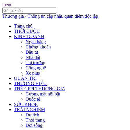
menu
Thương gia - Thông tin cập nhật, quan điểm độc lập
Trang chủ
THỜI CUỘC
KINH DOANH
Ngân hàng
Chứng khoán
Đầu tư
Nhà đất
Thị trường
Công nghệ
Xe plus
QUẢN TRỊ
THƯƠNG HIỆU
THẾ GIỚI THƯƠNG GIA
Gương mặt nổi bật
Quốc tế
SỨC KHỎE
TRẢI NGHIỆM
Du lịch
Thời trang
Đời sống