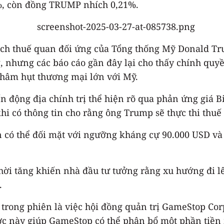
%, còn đồng TRUMP nhích 0,21%.
oạch thuế quan đối ứng của Tổng thống Mỹ Donald Tru
g, nhưng các báo cáo gần đây lại cho thấy chính quy
 thâm hụt thương mại lớn với Mỹ.
ến động địa chính trị thể hiện rõ qua phản ứng giá 
hi có thông tin cho rằng ông Trump sẽ thực thi thuế
n có thể đối mặt với ngưỡng kháng cự 90.000 USD và 
m thời tăng khiến nhà đầu tư tưởng rằng xu hướng đi 
.
trong phiên là việc hội đồng quản trị GameStop Cor
lược này giúp GameStop có thể phân bổ một phần tiền