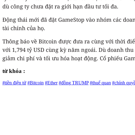
dù công ty chưa đặt ra giới hạn đầu tư tối đa.
Động thái mới đã đặt GameStop vào nhóm các doanh 
tài chính của họ.
Thông báo về Bitcoin được đưa ra cùng với thời đi
với 1,794 tỷ USD cùng kỳ năm ngoái. Dù doanh thu g
giảm chi phí và tối ưu hóa hoạt động. Cổ phiếu Ga
từ khóa :
#tiền điện tử
#Bitcoin
#Ether
#đồng TRUMP
#thuế quan
#chính quy