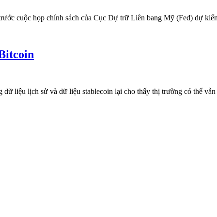
ng trước cuộc họp chính sách của Cục Dự trữ Liên bang Mỹ (Fed) dự kiế
Bitcoin
 dữ liệu lịch sử và dữ liệu stablecoin lại cho thấy thị trường có thể 