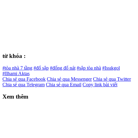
từ khóa :
#tòa nhà 7 tầng
#đổ sập
#đống đổ nát
#sập tòa nhà
#Issıkgol
#Ilhami Aktas
Chia sẻ qua Facebook
Chia sẻ qua Messenger
Chia sẻ qua Twitter
Chia sẻ qua Telegram
Chia sẻ qua Email
Copy link bài viết
Xem thêm