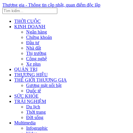
Thương gia - Thông tin cập nhật, quan điểm độc lập
THỜI CUỘC
KINH DOANH
Ngân hàng
Chứng khoán
Đầu tư
Nhà đất
Thị trường
Công nghệ
Xe plus
QUẢN TRỊ
THƯƠNG HIỆU
THẾ GIỚI THƯƠNG GIA
Gương mặt nổi bật
Quốc tế
SỨC KHỎE
TRẢI NGHIỆM
Du lịch
Thời trang
Đời sống
Multimedia
Infographic