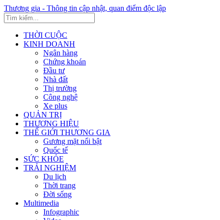
Thương gia - Thông tin cập nhật, quan điểm độc lập
THỜI CUỘC
KINH DOANH
Ngân hàng
Chứng khoán
Đầu tư
Nhà đất
Thị trường
Công nghệ
Xe plus
QUẢN TRỊ
THƯƠNG HIỆU
THẾ GIỚI THƯƠNG GIA
Gương mặt nổi bật
Quốc tế
SỨC KHỎE
TRẢI NGHIỆM
Du lịch
Thời trang
Đời sống
Multimedia
Infographic