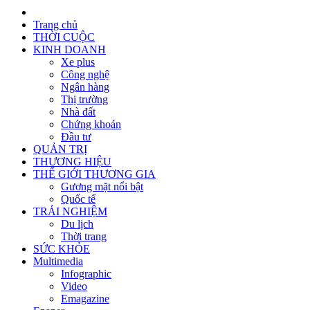
Trang chủ
THỜI CUỘC
KINH DOANH
Xe plus
Công nghệ
Ngân hàng
Thị trường
Nhà đất
Chứng khoán
Đầu tư
QUẢN TRỊ
THƯƠNG HIỆU
THẾ GIỚI THƯƠNG GIA
Gương mặt nổi bật
Quốc tế
TRẢI NGHIỆM
Du lịch
Thời trang
SỨC KHỎE
Multimedia
Infographic
Video
Emagazine