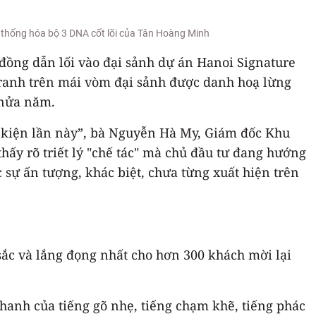
ệ thống hóa bộ 3 DNA cốt lõi của Tân Hoàng Minh
đồng dẫn lối vào đại sảnh dự án Hanoi Signature
 tranh trên mái vòm đại sảnh được danh hoạ lừng
 nửa năm.
sự kiện lần này”, bà Nguyễn Hà My, Giám đốc Khu
thấy rõ triết lý "chế tác" mà chủ đầu tư đang hướng
 sự ấn tượng, khác biệt, chưa từng xuất hiện trên
sắc và lắng đọng nhất cho hơn 300 khách mời lại
nh của tiếng gõ nhẹ, tiếng chạm khẽ, tiếng phác