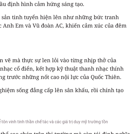
đầu định hình cảm hứng sáng tạo.
g sản tinh tuyển hiện lên như những bức tranh
hạc Anh Em và Vũ đoàn AC, khiến cảm xúc của đêm
n vẽ mà thực sự len lỏi vào từng nhịp thở của
hạc cổ điển, kết hợp kỹ thuật thanh nhạc thính
ng trước những nốt cao nội lực của Quốc Thiên.
ghiệm sống đẳng cấp lên sân khấu, rồi chính tạo
tôn vinh tinh thần chế tác và các giá trị duy mỹ trường tồn
thể sao chép trên thị trường mà còn tái định nghĩa