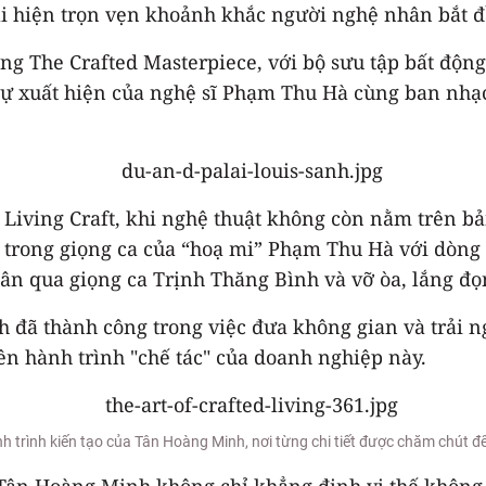
ái hiện trọn vẹn khoảnh khắc người nghệ nhân bắt 
ơng The Crafted Masterpiece, với bộ sưu tập bất độn
i sự xuất hiện của nghệ sĩ Phạm Thu Hà cùng ban n
 Living Craft, khi nghệ thuật không còn nằm trên bả
rong giọng ca của “hoạ mi” Phạm Thu Hà với dòng n
ân qua giọng ca Trịnh Thăng Bình và vỡ òa, lắng đọ
đã thành công trong việc đưa không gian và trải n
trên hành trình "chế tác" của doanh nghiệp này.
 trình kiến tạo của Tân Hoàng Minh, nơi từng chi tiết được chăm chút để 
, Tân Hoàng Minh không chỉ khẳng định vị thế không 