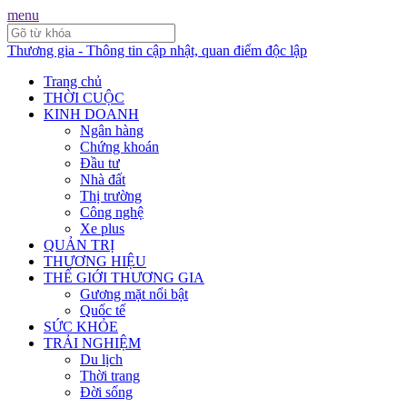
menu
Thương gia - Thông tin cập nhật, quan điểm độc lập
Trang chủ
THỜI CUỘC
KINH DOANH
Ngân hàng
Chứng khoán
Đầu tư
Nhà đất
Thị trường
Công nghệ
Xe plus
QUẢN TRỊ
THƯƠNG HIỆU
THẾ GIỚI THƯƠNG GIA
Gương mặt nổi bật
Quốc tế
SỨC KHỎE
TRẢI NGHIỆM
Du lịch
Thời trang
Đời sống