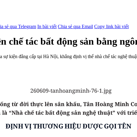
ia sẻ qua Telegram
In bài viết
Chia sẻ qua Email
Copy link bài viết
 chế tác bất động sản bằng ngô
ự kiện đẳng cấp tại Hà Nội, khẳng định vị thế nhà chế tác nghệ thuật 
ống từ đời thực lên sân khấu, Tân Hoàng Minh Col
 “Nhà chế tác bất động sản nghệ thuật” với triết
ĐỊNH VỊ THƯƠNG HIỆU ĐƯỢC GỌI TÊN