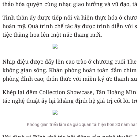
thảo hòa quyện cùng nhạc giao hưởng và vũ đạo, t
Tinh thần ấy được tiếp nối và hiện thực hóa ở chư
hoàn mỹ. Quá trình chế tác ấy được trình diễn vớ
tiệc thăng hoa lên một nấc thang mới.
Nhịp điệu được đẩy lên cao trào ở chương cuối The
không gian sống. Khán phòng hoàn toàn đắm chìm t
phòng đỉnh cao; thổn thức với miền ký ức thanh xu
Khép lại đêm Collection Showcase, Tân Hoàng Minh 
tác nghệ thuật ấy lại khẳng định hệ giá trị cốt lõi 
Không gian triển lãm đa giác quan tái hiện hơn 30 năm hành
Với định vị "Nhà chế tác bất động sản nghệ thuật"