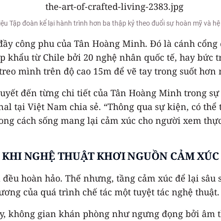
ệu Tập đoàn kể lại hành trình hơn ba thập kỷ theo đuổi sự hoàn mỹ và h
 đầy công phu của Tân Hoàng Minh. Đó là cánh cổng 
ập khẩu từ Chile bởi 20 nghệ nhân quốc tế, hay bức
treo mình trên độ cao 15m để vẽ tay trong suốt hơn
 huyết đến từng chi tiết của Tân Hoàng Minh trong 
nal tại Việt Nam chia sẻ. “Thông qua sự kiện, có thể 
phong cách sống mang lại cảm xúc cho người xem thực
KHI NGHỆ THUẬT KHƠI NGUỒN CẢM XÚC
ả đều hoàn hảo. Thế nhưng, tầng cảm xúc để lại sâu 
ơng của quá trình chế tác một tuyệt tác nghệ thuật.
, không gian khán phòng như ngưng đọng bởi âm tha