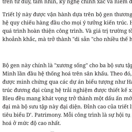
trên tư duy, tầm nhìn, kỹ nghệ chính xác và niềm
Triết lý này được vận hành dựa trên bộ gen thương 
hệ quy chiếu hàng đầu cho mọi ý tưởng kiến trúc. H
quá trình hoàn thiện công trình. Và giá trị trường
khoảnh khắc, mà trở thành "di sản "cho nhiều thế 
Bộ gen này chính là "xương sống" cho ba bộ sưu t
Minh lần đầu hệ thống hoá trên sân khấu. Theo đó, L
được minh chứng qua các dự án biểu tượng như Hanoi
trúc đương đại cùng hệ trải nghiệm được thiết kế 
Bleu đều mang khát vọng trở thành một dấu ấn mới c
đại mà bộ sưu tập này đại diện. Đỉnh cao của triết 
tiêu biểu D’. Patrimony. Mỗi công trình là sự hội t
hoá ở mức độ cao nhất.