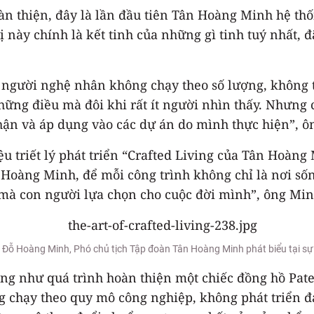
n thiện, đây là lần đầu tiên Tân Hoàng Minh hệ thố
ị này chính là kết tinh của những gì tinh tuý nhất,
bởi người nghệ nhân không chạy theo số lượng, khô
ng điều mà đôi khi rất ít người nhìn thấy. Nhưng c
ận và áp dụng vào các dự án do mình thực hiện”, ô
ệu triết lý phát triển “Crafted Living của Tân Hoàng
 Hoàng Minh, để mỗi công trình không chỉ là nơi sốn
 mà con người lựa chọn cho cuộc đời mình”, ông Mi
Đỗ Hoàng Minh, Phó chủ tịch Tập đoàn Tân Hoàng Minh phát biểu tại sự
ng như quá trình hoàn thiện một chiếc đồng hồ Patek
g chạy theo quy mô công nghiệp, không phát triển đạ