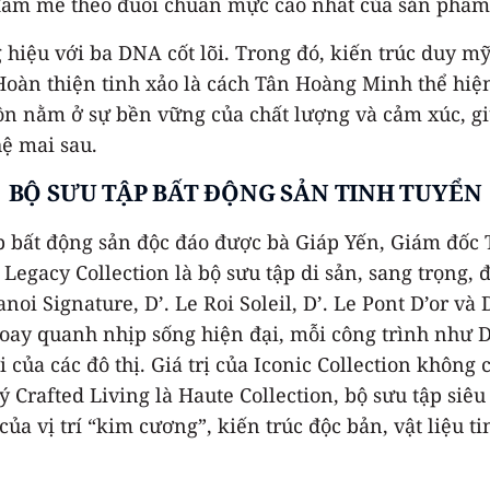
 đam mê theo đuổi chuẩn mực cao nhất của sản phẩm
hiệu với ba DNA cốt lõi. Trong đó, kiến trúc duy mỹ 
oàn thiện tinh xảo là cách Tân Hoàng Minh thể hiện 
 tồn nằm ở sự bền vững của chất lượng và cảm xúc, g
hệ mai sau.
BỘ SƯU TẬP BẤT ĐỘNG SẢN TINH TUYỂN
ập bất động sản độc đáo được bà Giáp Yến, Giám đố
egacy Collection là bộ sưu tập di sản, sang trọng, đ
 Signature, D’. Le Roi Soleil, D’. Le Pont D’or và D
xoay quanh nhịp sống hiện đại, mỗi công trình như 
ủa các đô thị. Giá trị của Iconic Collection không
lý Crafted Living là Haute Collection, bộ sưu tập siê
ụ của vị trí “kim cương”, kiến trúc độc bản, vật liệ