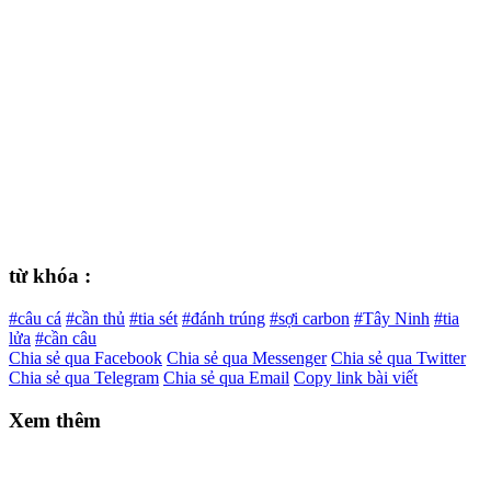
từ khóa :
#câu cá
#cần thủ
#tia sét
#đánh trúng
#sợi carbon
#Tây Ninh
#tia
lửa
#cần câu
Chia sẻ qua Facebook
Chia sẻ qua Messenger
Chia sẻ qua Twitter
Chia sẻ qua Telegram
Chia sẻ qua Email
Copy link bài viết
Xem thêm