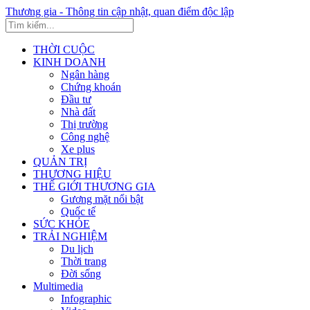
Thương gia - Thông tin cập nhật, quan điểm độc lập
THỜI CUỘC
KINH DOANH
Ngân hàng
Chứng khoán
Đầu tư
Nhà đất
Thị trường
Công nghệ
Xe plus
QUẢN TRỊ
THƯƠNG HIỆU
THẾ GIỚI THƯƠNG GIA
Gương mặt nổi bật
Quốc tế
SỨC KHỎE
TRẢI NGHIỆM
Du lịch
Thời trang
Đời sống
Multimedia
Infographic