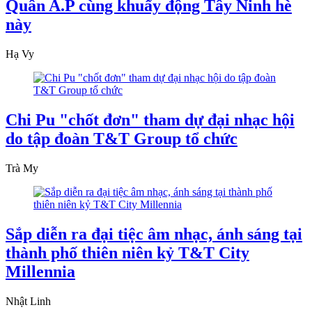
Quân A.P cùng khuấy động Tây Ninh hè
này
Hạ Vy
Chi Pu "chốt đơn" tham dự đại nhạc hội
do tập đoàn T&T Group tổ chức
Trà My
Sắp diễn ra đại tiệc âm nhạc, ánh sáng tại
thành phố thiên niên kỷ T&T City
Millennia
Nhật Linh