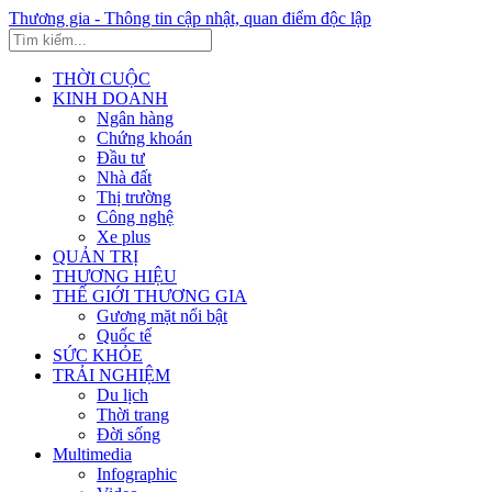
Thương gia - Thông tin cập nhật, quan điểm độc lập
THỜI CUỘC
KINH DOANH
Ngân hàng
Chứng khoán
Đầu tư
Nhà đất
Thị trường
Công nghệ
Xe plus
QUẢN TRỊ
THƯƠNG HIỆU
THẾ GIỚI THƯƠNG GIA
Gương mặt nổi bật
Quốc tế
SỨC KHỎE
TRẢI NGHIỆM
Du lịch
Thời trang
Đời sống
Multimedia
Infographic