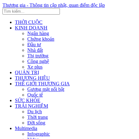
Thương gia - Thông tin cập nhật, quan điểm độc lập
THỜI CUỘC
KINH DOANH
Ngân hàng
Chứng khoán
Đầu tư
Nhà đất
Thị trường
Công nghệ
Xe plus
QUẢN TRỊ
THƯƠNG HIỆU
THẾ GIỚI THƯƠNG GIA
Gương mặt nổi bật
Quốc tế
SỨC KHỎE
TRẢI NGHIỆM
Du lịch
Thời trang
Đời sống
Multimedia
Infographic