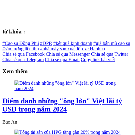
từ khóa :
#Cao su Đồng Phú
#DPR
#kết quả kinh doanh
#giá bán mủ cao su
#sản lượng tiêu thụ
#nhà máy sản xuất lốp xe Haohua
Chia sẻ qua Facebook
Chia sẻ qua Messenger
Chia sẻ qua Twitter
Chia sẻ qua Telegram
Chia sẻ qua Email
Copy link bài viết
Xem thêm
Điểm danh những "ông lớn" Việt lãi tỷ
USD trong năm 2024
Bảo An