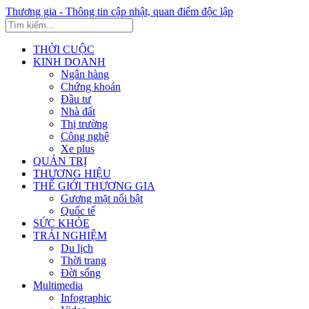
Thương gia - Thông tin cập nhật, quan điểm độc lập
THỜI CUỘC
KINH DOANH
Ngân hàng
Chứng khoán
Đầu tư
Nhà đất
Thị trường
Công nghệ
Xe plus
QUẢN TRỊ
THƯƠNG HIỆU
THẾ GIỚI THƯƠNG GIA
Gương mặt nổi bật
Quốc tế
SỨC KHỎE
TRẢI NGHIỆM
Du lịch
Thời trang
Đời sống
Multimedia
Infographic