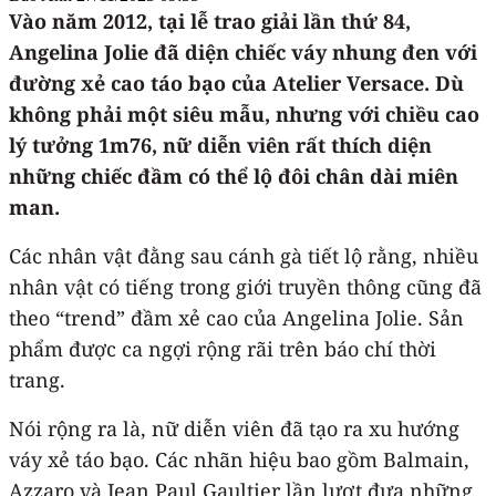
Vào năm 2012, tại lễ trao giải lần thứ 84,
Angelina Jolie đã diện chiếc váy nhung đen với
đường xẻ cao táo bạo của Atelier Versace. Dù
không phải một siêu mẫu, nhưng với chiều cao
lý tưởng 1m76, nữ diễn viên rất thích diện
những chiếc đầm có thể lộ đôi chân dài miên
man.
Các nhân vật đằng sau cánh gà tiết lộ rằng, nhiều
nhân vật có tiếng trong giới truyền thông cũng đã
theo “trend” đầm xẻ cao của Angelina Jolie. Sản
phẩm được ca ngợi rộng rãi trên báo chí thời
trang.
Nói rộng ra là, nữ diễn viên đã tạo ra xu hướng
váy xẻ táo bạo. Các nhãn hiệu bao gồm Balmain,
Azzaro và Jean Paul Gaultier lần lượt đưa những