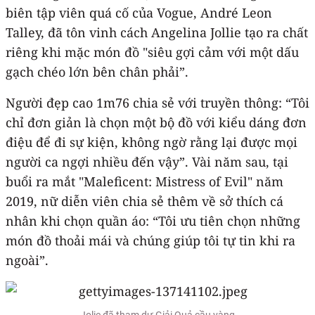
biên tập viên quá cố của Vogue, André Leon
Talley, đã tôn vinh cách Angelina Jollie tạo ra chất
riêng khi mặc món đồ "siêu gợi cảm với một dấu
gạch chéo lớn bên chân phải”.
Người đẹp cao 1m76 chia sẻ với truyền thông: “Tôi
chỉ đơn giản là chọn một bộ đồ với kiểu dáng đơn
điệu để đi sự kiện, không ngờ rằng lại được mọi
người ca ngợi nhiều đến vậy”. Vài năm sau, tại
buổi ra mắt "Maleficent: Mistress of Evil" năm
2019, nữ diễn viên chia sẻ thêm về sở thích cá
nhân khi chọn quần áo: “Tôi ưu tiên chọn những
món đồ thoải mái và chúng giúp tôi tự tin khi ra
ngoài”.
Jolie đã tham dự Giải Quả cầu vàng