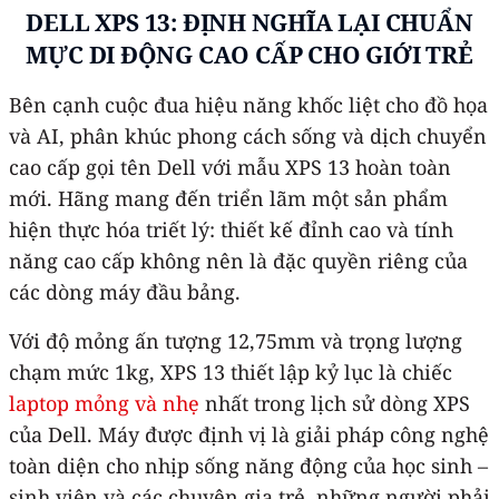
DELL XPS 13: ĐỊNH NGHĨA LẠI CHUẨN
MỰC DI ĐỘNG CAO CẤP CHO GIỚI TRẺ
Bên cạnh cuộc đua hiệu năng khốc liệt cho đồ họa
và AI, phân khúc phong cách sống và dịch chuyển
cao cấp gọi tên Dell với mẫu XPS 13 hoàn toàn
mới. Hãng mang đến triển lãm một sản phẩm
hiện thực hóa triết lý: thiết kế đỉnh cao và tính
năng cao cấp không nên là đặc quyền riêng của
các dòng máy đầu bảng. ​
Với độ mỏng ấn tượng 12,75mm và trọng lượng
chạm mức 1kg, XPS 13 thiết lập kỷ lục là chiếc
laptop mỏng và nhẹ
nhất trong lịch sử dòng XPS
của Dell. Máy được định vị là giải pháp công nghệ
toàn diện cho nhịp sống năng động của học sinh –
sinh viên và các chuyên gia trẻ, những người phải