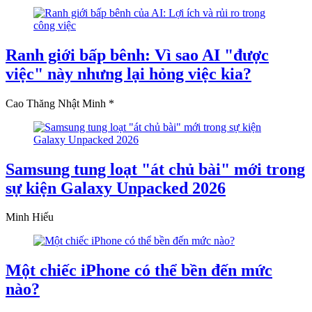
Ranh giới bấp bênh: Vì sao AI "được
việc" này nhưng lại hỏng việc kia?
Cao Thăng Nhật Minh *
Samsung tung loạt "át chủ bài" mới trong
sự kiện Galaxy Unpacked 2026
Minh Hiếu
Một chiếc iPhone có thể bền đến mức
nào?