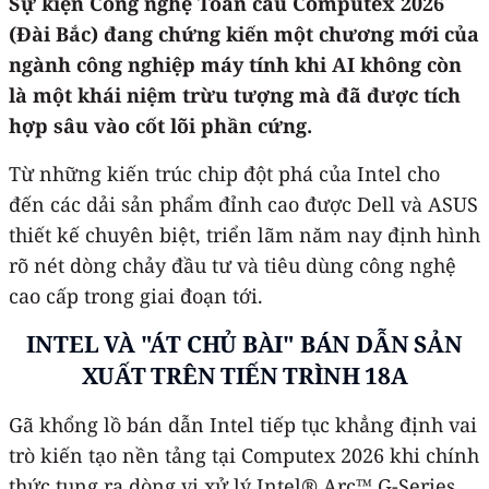
Sự kiện Công nghệ Toàn cầu Computex 2026
(Đài Bắc) đang chứng kiến một chương mới của
ngành công nghiệp máy tính khi AI không còn
là một khái niệm trừu tượng mà đã được tích
hợp sâu vào cốt lõi phần cứng.
Từ những kiến trúc chip đột phá của Intel cho
đến các dải sản phẩm đỉnh cao được Dell và ASUS
thiết kế chuyên biệt, triển lãm năm nay định hình
rõ nét dòng chảy đầu tư và tiêu dùng công nghệ
cao cấp trong giai đoạn tới.
​INTEL VÀ "ÁT CHỦ BÀI" BÁN DẪN SẢN
XUẤT TRÊN TIẾN TRÌNH 18A
​Gã khổng lồ bán dẫn Intel tiếp tục khẳng định vai
trò kiến tạo nền tảng tại Computex 2026 khi chính
thức tung ra dòng vi xử lý Intel® Arc™ G-Series