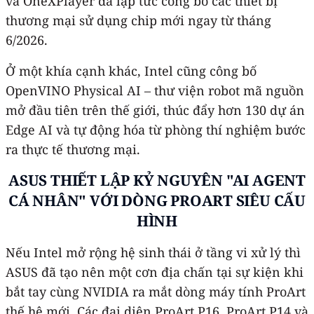
và OneXPlayer đã lập tức công bố các thiết bị
thương mại sử dụng chip mới ngay từ tháng
6/2026.
Ở một khía cạnh khác, Intel cũng công bố
OpenVINO Physical AI – thư viện robot mã nguồn
mở đầu tiên trên thế giới, thúc đẩy hơn 130 dự án
Edge AI và tự động hóa từ phòng thí nghiệm bước
ra thực tế thương mại. ​
ASUS THIẾT LẬP KỶ NGUYÊN "AI AGENT
CÁ NHÂN" VỚI DÒNG PROART SIÊU CẤU
HÌNH
​Nếu Intel mở rộng hệ sinh thái ở tầng vi xử lý thì
ASUS đã tạo nên một cơn địa chấn tại sự kiện khi
bắt tay cùng NVIDIA ra mắt dòng máy tính ProArt
thế hệ mới. Các đại diện ProArt P16, ProArt P14 và