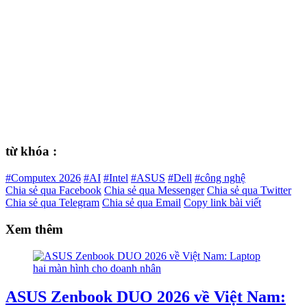
từ khóa :
#Computex 2026
#AI
#Intel
#ASUS
#Dell
#công nghệ
Chia sẻ qua Facebook
Chia sẻ qua Messenger
Chia sẻ qua Twitter
Chia sẻ qua Telegram
Chia sẻ qua Email
Copy link bài viết
Xem thêm
ASUS Zenbook DUO 2026 về Việt Nam: