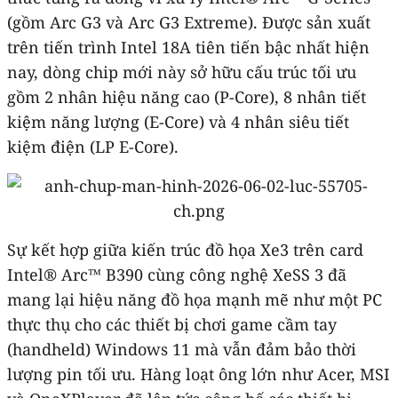
(gồm Arc G3 và Arc G3 Extreme). Được sản xuất
trên tiến trình Intel 18A tiên tiến bậc nhất hiện
nay, dòng chip mới này sở hữu cấu trúc tối ưu
gồm 2 nhân hiệu năng cao (P-Core), 8 nhân tiết
kiệm năng lượng (E-Core) và 4 nhân siêu tiết
kiệm điện (LP E-Core). ​
Sự kết hợp giữa kiến trúc đồ họa Xe3 trên card
Intel® Arc™ B390 cùng công nghệ XeSS 3 đã
mang lại hiệu năng đồ họa mạnh mẽ như một PC
thực thụ cho các thiết bị chơi game cầm tay
(handheld) Windows 11 mà vẫn đảm bảo thời
lượng pin tối ưu. Hàng loạt ông lớn như Acer, MSI