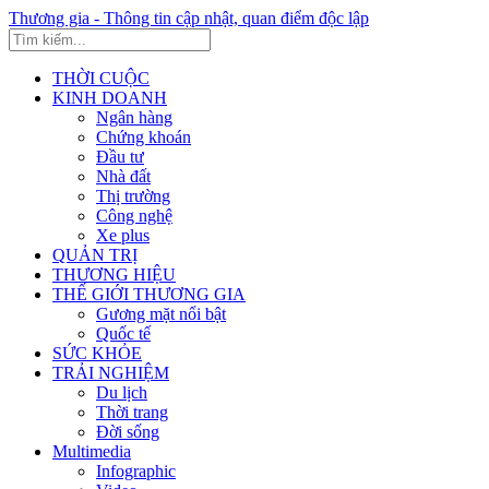
Thương gia - Thông tin cập nhật, quan điểm độc lập
THỜI CUỘC
KINH DOANH
Ngân hàng
Chứng khoán
Đầu tư
Nhà đất
Thị trường
Công nghệ
Xe plus
QUẢN TRỊ
THƯƠNG HIỆU
THẾ GIỚI THƯƠNG GIA
Gương mặt nổi bật
Quốc tế
SỨC KHỎE
TRẢI NGHIỆM
Du lịch
Thời trang
Đời sống
Multimedia
Infographic