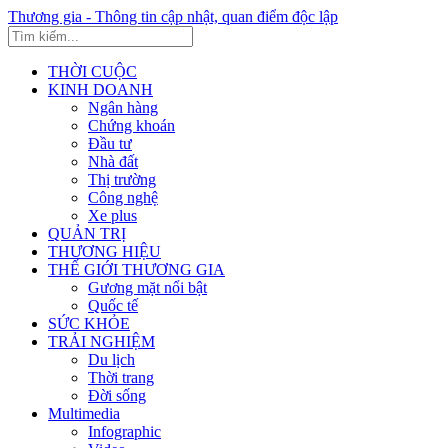
Thương gia - Thông tin cập nhật, quan điểm độc lập
THỜI CUỘC
KINH DOANH
Ngân hàng
Chứng khoán
Đầu tư
Nhà đất
Thị trường
Công nghệ
Xe plus
QUẢN TRỊ
THƯƠNG HIỆU
THẾ GIỚI THƯƠNG GIA
Gương mặt nổi bật
Quốc tế
SỨC KHỎE
TRẢI NGHIỆM
Du lịch
Thời trang
Đời sống
Multimedia
Infographic