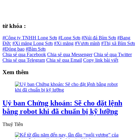
từ khóa :
#Công ty TNHH Long Sơn
#Long Sơn
#Núi đá Bỉm Sơn
#Bang
Đức
#Xi măng Long Sơn
#Xi măng
#Vươn mình
#Thị xã Bỉm Sơn
#Đóng bao
#Bỉm Sơn
Chia sẻ qua Facebook
Chia sẻ qua Messenger
Chia sẻ qua Twitter
Chia sẻ qua Telegram
Chia sẻ qua Email
Copy link bài viết
Xem thêm
Uỷ ban Chứng khoán: Sẽ cho đặt lệnh
bằng robot khi đã chuẩn bị kỹ lưỡng
Thuỷ Tiên