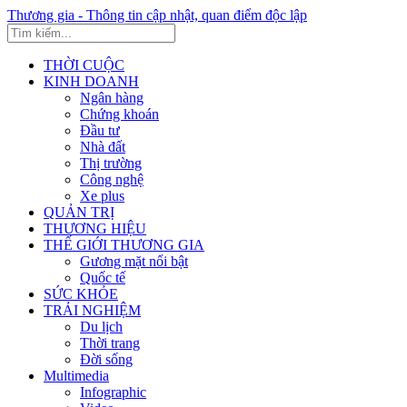
Thương gia - Thông tin cập nhật, quan điểm độc lập
THỜI CUỘC
KINH DOANH
Ngân hàng
Chứng khoán
Đầu tư
Nhà đất
Thị trường
Công nghệ
Xe plus
QUẢN TRỊ
THƯƠNG HIỆU
THẾ GIỚI THƯƠNG GIA
Gương mặt nổi bật
Quốc tế
SỨC KHỎE
TRẢI NGHIỆM
Du lịch
Thời trang
Đời sống
Multimedia
Infographic