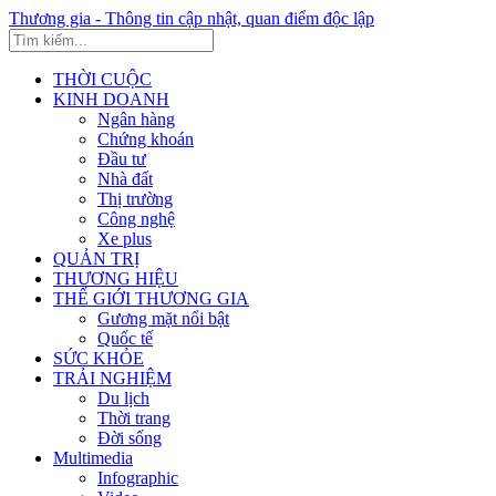
Thương gia - Thông tin cập nhật, quan điểm độc lập
THỜI CUỘC
KINH DOANH
Ngân hàng
Chứng khoán
Đầu tư
Nhà đất
Thị trường
Công nghệ
Xe plus
QUẢN TRỊ
THƯƠNG HIỆU
THẾ GIỚI THƯƠNG GIA
Gương mặt nổi bật
Quốc tế
SỨC KHỎE
TRẢI NGHIỆM
Du lịch
Thời trang
Đời sống
Multimedia
Infographic