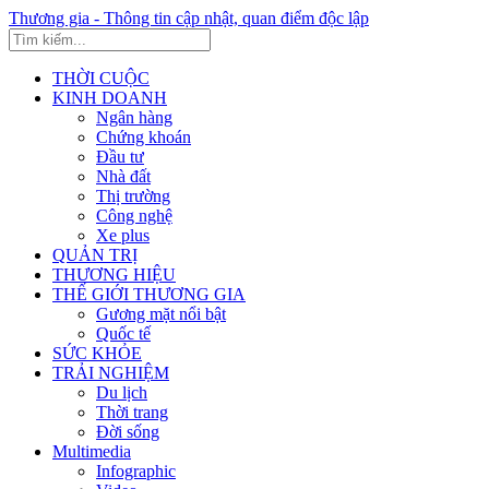
Thương gia - Thông tin cập nhật, quan điểm độc lập
THỜI CUỘC
KINH DOANH
Ngân hàng
Chứng khoán
Đầu tư
Nhà đất
Thị trường
Công nghệ
Xe plus
QUẢN TRỊ
THƯƠNG HIỆU
THẾ GIỚI THƯƠNG GIA
Gương mặt nổi bật
Quốc tế
SỨC KHỎE
TRẢI NGHIỆM
Du lịch
Thời trang
Đời sống
Multimedia
Infographic