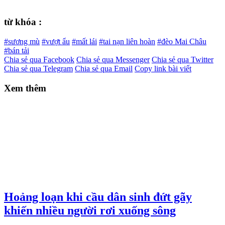
từ khóa :
#sương mù
#vượt ẩu
#mất lái
#tai nạn liên hoàn
#đèo Mai Châu
#bán tải
Chia sẻ qua Facebook
Chia sẻ qua Messenger
Chia sẻ qua Twitter
Chia sẻ qua Telegram
Chia sẻ qua Email
Copy link bài viết
Xem thêm
Hoảng loạn khi cầu dân sinh đứt gãy
khiến nhiều người rơi xuống sông