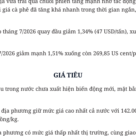
địa vừa trải qua chuỗi phiên tăng mạnh nhờ tác động 
 giá cà phê đã tăng khá nhanh trong thời gian ngắn, 
o tháng 7/2026 quay đầu giảm 1,34% (47 USD/tấn), x
 7/2026 giảm mạnh 1,51% xuống còn 269,85 US cent/
GIÁ TIÊU
iêu trong nước chưa xuất hiện biến động mới, mặt bằn
địa phương giữ mức giá cao nhất cả nước với 142.000
ồng/kg.
địa phương có mức giá thấp nhất thị trường, cùng gi