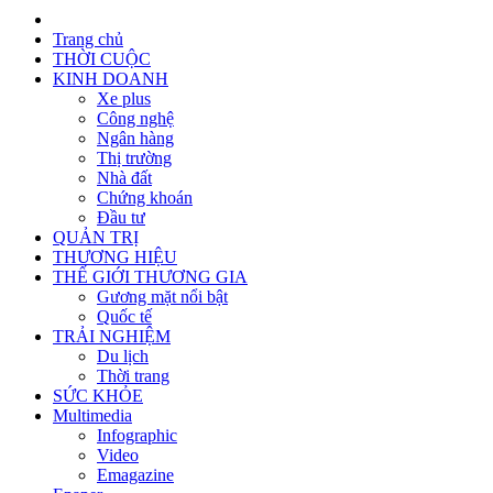
Trang chủ
THỜI CUỘC
KINH DOANH
Xe plus
Công nghệ
Ngân hàng
Thị trường
Nhà đất
Chứng khoán
Đầu tư
QUẢN TRỊ
THƯƠNG HIỆU
THẾ GIỚI THƯƠNG GIA
Gương mặt nổi bật
Quốc tế
TRẢI NGHIỆM
Du lịch
Thời trang
SỨC KHỎE
Multimedia
Infographic
Video
Emagazine