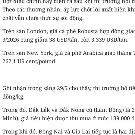
Đợt điều chỉnh này diễn ra sau khi thị trường nội 
Theo các thương nhân, áp lực chốt lời xuất hiện khi
chất vẫn chưa thực sự sôi động.
Trên sàn London, giá cà phê Robusta hợp đồng gia
9/2026 cũng giảm 38 USD/tấn, còn 3.339 USD/tấn.
Trên sàn New York, giá cà phê Arabica giao tháng
262,1 US cent/pound.
Ghi nhận trong sáng 29/5 cho thấy, thị trường hồ t
đồng/kg.
Trong đó, Đắk Lắk và Đắk Nông cũ (Lâm Đồng) là 2 
Minh), giá tiêu hiện được thu mua ở mức 139.000 đ
Trong khi đó, Đồng Nai và Gia Lai tiếp tục là hai 