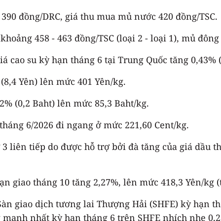
c 390 đồng/DRC, giá thu mua mủ nước 420 đồng/TSC.
ảng 458 - 463 đồng/TSC (loại 2 - loại 1), mủ đông tạ
 giá cao su kỳ hạn tháng 6 tại Trung Quốc tăng 0,43
 (8,4 Yên) lên mức 401 Yên/kg.
,2% (0,2 Baht) lên mức 85,3 Baht/kg.
tháng 6/2026 đi ngang ở mức 221,60 Cent/kg.
 3 liên tiếp do được hỗ trợ bởi đà tăng của giá dầu 
hạn giao tháng 10 tăng 2,27%, lên mức 418,3 Yên/kg 
Sàn giao dịch tương lai Thượng Hải (SHFE) kỳ hạn th
g mạnh nhất kỳ hạn tháng 6 trên SHFE nhích nhẹ 0,2