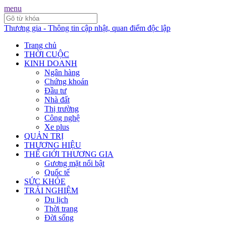
menu
Thương gia - Thông tin cập nhật, quan điểm độc lập
Trang chủ
THỜI CUỘC
KINH DOANH
Ngân hàng
Chứng khoán
Đầu tư
Nhà đất
Thị trường
Công nghệ
Xe plus
QUẢN TRỊ
THƯƠNG HIỆU
THẾ GIỚI THƯƠNG GIA
Gương mặt nổi bật
Quốc tế
SỨC KHỎE
TRẢI NGHIỆM
Du lịch
Thời trang
Đời sống