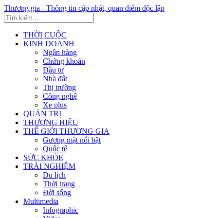
Thương gia - Thông tin cập nhật, quan điểm độc lập
THỜI CUỘC
KINH DOANH
Ngân hàng
Chứng khoán
Đầu tư
Nhà đất
Thị trường
Công nghệ
Xe plus
QUẢN TRỊ
THƯƠNG HIỆU
THẾ GIỚI THƯƠNG GIA
Gương mặt nổi bật
Quốc tế
SỨC KHỎE
TRẢI NGHIỆM
Du lịch
Thời trang
Đời sống
Multimedia
Infographic