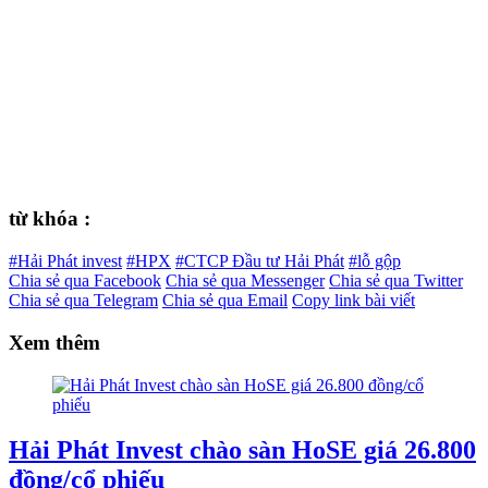
từ khóa :
#Hải Phát invest
#HPX
#CTCP Đầu tư Hải Phát
#lỗ gộp
Chia sẻ qua Facebook
Chia sẻ qua Messenger
Chia sẻ qua Twitter
Chia sẻ qua Telegram
Chia sẻ qua Email
Copy link bài viết
Xem thêm
Hải Phát Invest chào sàn HoSE giá 26.800
đồng/cổ phiếu