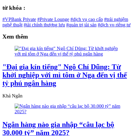
từ khóa :
#VPBank Private
#Private Lounge
#dịch vụ cao cấp
#trải nghiệm
nghệ thuật
#tài chính thượng lưu
#quản trị tài sản
#dịch vụ riêng tư
Xem thêm
"Đại gia kín tiếng" Ngô Chí Dũng: Từ
khởi nghiệp với mì tôm ở Nga đến vị thế
tỷ phú ngân hàng
Khả Ngân
Ngân hàng nào gia nhập “câu lạc bộ
30.000 tỷ” năm 2025?