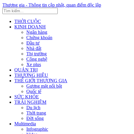
Thương gia - Thông tin cập nhật, quan điểm độc lập
THỜI CUỘC
KINH DOANH
Ngân hàng
Chứng khoán
Đầu tư
Nhà đất
Thị trường
Công nghệ
Xe plus
QUẢN TRỊ
THƯƠNG HIỆU
THẾ GIỚI THƯƠNG GIA
Gương mặt nổi bật
Quốc tế
SỨC KHỎE
TRẢI NGHIỆM
Du lịch
Thời trang
Đời sống
Multimedia
Infographic