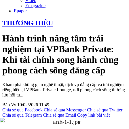
Video
Emagazine
Epaper
THƯƠNG HIỆU
Hành trình nâng tầm trải
nghiệm tại VPBank Private:
Khi tài chính song hành cùng
phong cách sống đẳng cấp
Khám phá không gian nghệ thuật, dịch vụ đẳng cấp và trải nghiệm
riêng biệt tại VPBank Private Lounge, nơi phong cách sống thượng
lưu hội tụ...
Bảo Vy
10/02/2026 11:49
Chia sẻ qua Facebook
Chia sẻ qua Messenger
Chia sẻ qua Twitter
Chia sẻ qua Telegram
Chia sẻ qua Email
Copy link bài viết