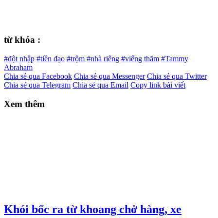
từ khóa :
#đột nhập
#tiền đạo
#trộm
#nhà riêng
#viếng thăm
#Tammy
Abraham
Chia sẻ qua Facebook
Chia sẻ qua Messenger
Chia sẻ qua Twitter
Chia sẻ qua Telegram
Chia sẻ qua Email
Copy link bài viết
Xem thêm
Khói bốc ra từ khoang chở hàng, xe