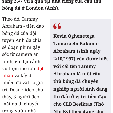
sáng 26/7 vừa qua tại nhà riêng của cầu thủ
bóng đá ở London (Anh).
Theo đó, Tammy
Abraham - tiền đạo
bóng đá của đội
Kevin Oghenetega
tuyển Anh đã chia
Tamaraebi Bakumo-
sẻ đoạn phim gây
Abraham (sinh ngày
sốc từ camera an
2/10/1997) còn được biết
ninh, ghi lại cảnh
với cái tên Tammy
vụ trộm táo tợn
đột
Abraham là một cầu
nhập
và lấy đi
thủ bóng đá chuyên
nhiều đồ vật có giá
nghiệp người Anh đang
trị. Đoạn video cho
thi đấu ở vị trí tiền đạo
thấy, 3 người đeo
mặt nạ di chuyển
cho CLB Besiktas (Thổ
trong vườn nhà
Nhĩ Kỳ) theo dạng cho