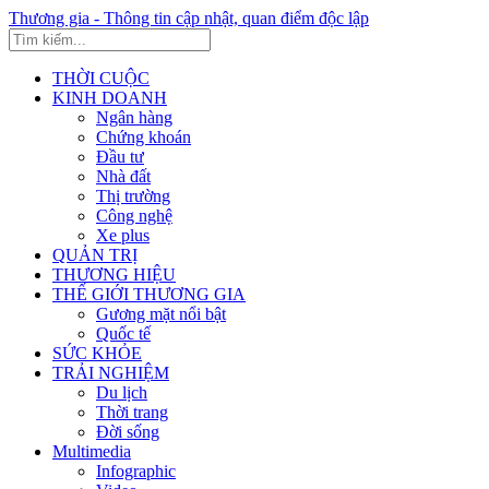
Thương gia - Thông tin cập nhật, quan điểm độc lập
THỜI CUỘC
KINH DOANH
Ngân hàng
Chứng khoán
Đầu tư
Nhà đất
Thị trường
Công nghệ
Xe plus
QUẢN TRỊ
THƯƠNG HIỆU
THẾ GIỚI THƯƠNG GIA
Gương mặt nổi bật
Quốc tế
SỨC KHỎE
TRẢI NGHIỆM
Du lịch
Thời trang
Đời sống
Multimedia
Infographic