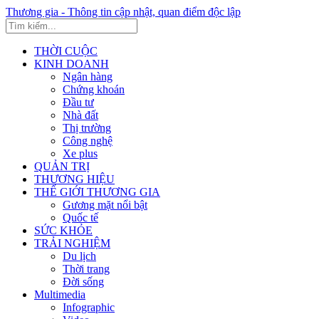
Thương gia - Thông tin cập nhật, quan điểm độc lập
THỜI CUỘC
KINH DOANH
Ngân hàng
Chứng khoán
Đầu tư
Nhà đất
Thị trường
Công nghệ
Xe plus
QUẢN TRỊ
THƯƠNG HIỆU
THẾ GIỚI THƯƠNG GIA
Gương mặt nổi bật
Quốc tế
SỨC KHỎE
TRẢI NGHIỆM
Du lịch
Thời trang
Đời sống
Multimedia
Infographic