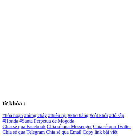
từ khóa :
#hỏa hoạn
#nùng cháy
#thiêu rụi
#kho hàng
#cột khói
#đổ sập
#Honda
#Santa Perpètua de Mogoda
Chia sẻ qua Facebook
Chia sẻ qua Messenger
Chia sẻ qua Twitter
Chia sẻ qua Telegram
Chia sẻ qua Email
Copy link bài viết