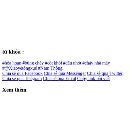
từ khóa :
#hỏa hoạn
#bùng cháy
#cột khói
#dầu nhớt
#cháy nhà máy
#@Xiǎoyètóngxué
#Nam Thông
Chia sẻ qua Facebook
Chia sẻ qua Messenger
Chia sẻ qua Twitter
Chia sẻ qua Telegram
Chia sẻ qua Email
Copy link bài viết
Xem thêm