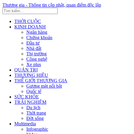
Thương gia - Thông tin cập nhật, quan điểm độc lập
THỜI CUỘC
KINH DOANH
Ngân hàng
Chứng khoán
Đầu tư
Nhà đất
Thị trường
Công nghệ
Xe plus
QUẢN TRỊ
THƯƠNG HIỆU
THẾ GIỚI THƯƠNG GIA
Gương mặt nổi bật
Quốc tế
SỨC KHỎE
TRẢI NGHIỆM
Du lịch
Thời trang
Đời sống
Multimedia
Infographic