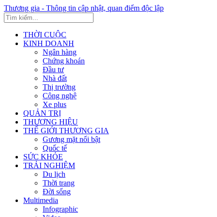
Thương gia - Thông tin cập nhật, quan điểm độc lập
THỜI CUỘC
KINH DOANH
Ngân hàng
Chứng khoán
Đầu tư
Nhà đất
Thị trường
Công nghệ
Xe plus
QUẢN TRỊ
THƯƠNG HIỆU
THẾ GIỚI THƯƠNG GIA
Gương mặt nổi bật
Quốc tế
SỨC KHỎE
TRẢI NGHIỆM
Du lịch
Thời trang
Đời sống
Multimedia
Infographic