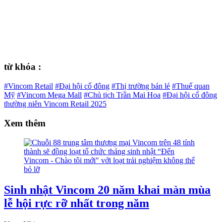
từ khóa :
#Vincom Retail
#Đại hội cổ đông
#Thị trường bán lẻ
#Thuế quan
Mỹ
#Vincom Mega Mall
#Chủ tịch Trần Mai Hoa
#Đại hội cổ đông
thường niên Vincom Retail 2025
Xem thêm
Sinh nhật Vincom 20 năm khai màn mùa
lễ hội rực rỡ nhất trong năm