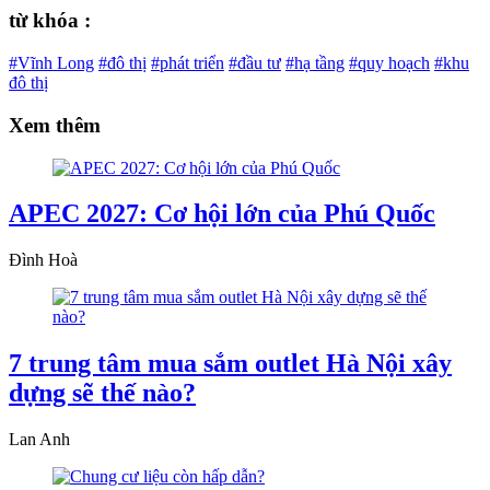
từ khóa :
#Vĩnh Long
#đô thị
#phát triển
#đầu tư
#hạ tầng
#quy hoạch
#khu
đô thị
Xem thêm
APEC 2027: Cơ hội lớn của Phú Quốc
Đình Hoà
7 trung tâm mua sắm outlet Hà Nội xây
dựng sẽ thế nào?
Lan Anh