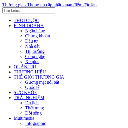
Thương gia - Thông tin cập nhật, quan điểm độc lập
THỜI CUỘC
KINH DOANH
Ngân hàng
Chứng khoán
Đầu tư
Nhà đất
Thị trường
Công nghệ
Xe plus
QUẢN TRỊ
THƯƠNG HIỆU
THẾ GIỚI THƯƠNG GIA
Gương mặt nổi bật
Quốc tế
SỨC KHỎE
TRẢI NGHIỆM
Du lịch
Thời trang
Đời sống
Multimedia
Infographic