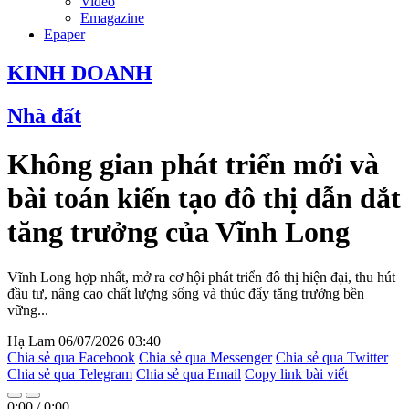
Video
Emagazine
Epaper
KINH DOANH
Nhà đất
Không gian phát triển mới và
bài toán kiến tạo đô thị dẫn dắt
tăng trưởng của Vĩnh Long
Vĩnh Long hợp nhất, mở ra cơ hội phát triển đô thị hiện đại, thu hút
đầu tư, nâng cao chất lượng sống và thúc đẩy tăng trưởng bền
vững...
Hạ Lam
06/07/2026 03:40
Chia sẻ qua Facebook
Chia sẻ qua Messenger
Chia sẻ qua Twitter
Chia sẻ qua Telegram
Chia sẻ qua Email
Copy link bài viết
0:00
/
0:00