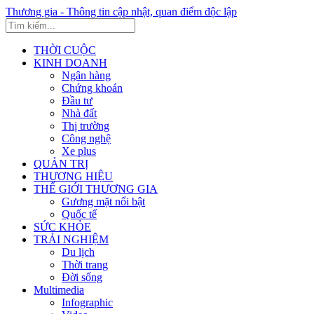
Thương gia - Thông tin cập nhật, quan điểm độc lập
THỜI CUỘC
KINH DOANH
Ngân hàng
Chứng khoán
Đầu tư
Nhà đất
Thị trường
Công nghệ
Xe plus
QUẢN TRỊ
THƯƠNG HIỆU
THẾ GIỚI THƯƠNG GIA
Gương mặt nổi bật
Quốc tế
SỨC KHỎE
TRẢI NGHIỆM
Du lịch
Thời trang
Đời sống
Multimedia
Infographic