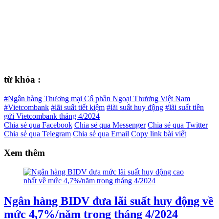
từ khóa :
#Ngân hàng Thương mại Cổ phần Ngoại Thương Việt Nam
#Vietcombank
#lãi suất tiết kiệm
#lãi suất huy động
#lãi suất tiền
gửi Vietcombank tháng 4/2024
Chia sẻ qua Facebook
Chia sẻ qua Messenger
Chia sẻ qua Twitter
Chia sẻ qua Telegram
Chia sẻ qua Email
Copy link bài viết
Xem thêm
Ngân hàng BIDV đưa lãi suất huy động về
mức 4,7%/năm trong tháng 4/2024