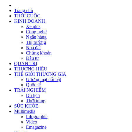
Trang chủ
THỜI CUỘC
KINH DOANH
Xe plus
Công nghệ
Ngân hàng
Thị trường
Nhà đất
Chứng khoán
Đầu tư
QUẢN TRỊ
THƯƠNG HIỆU
THẾ GIỚI THƯƠNG GIA
Gương mặt nổi bật
Quốc tế
TRẢI NGHIỆM
Du lịch
Thời trang
SỨC KHỎE
Multimedia
Infographic
Video
Emagazine