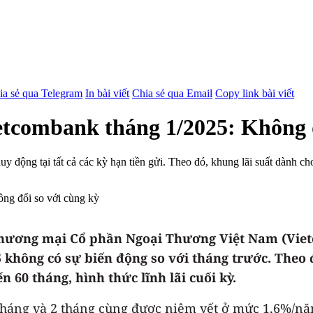
ia sẻ qua Telegram
In bài viết
Chia sẻ qua Email
Copy link bài viết
ietcombank tháng 1/2025: Không 
y động tại tất cả các kỳ hạn tiền gửi. Theo đó, khung lãi suất dành c
Thương mại Cổ phần Ngoại Thương Việt Nam (Vietc
không có sự biến động so với tháng trước. Theo 
 60 tháng, hình thức lĩnh lãi cuối kỳ.
 1 tháng và 2 tháng cùng được niêm yết ở mức 1,6%/nă