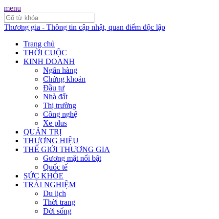
menu
Thương gia - Thông tin cập nhật, quan điểm độc lập
Trang chủ
THỜI CUỘC
KINH DOANH
Ngân hàng
Chứng khoán
Đầu tư
Nhà đất
Thị trường
Công nghệ
Xe plus
QUẢN TRỊ
THƯƠNG HIỆU
THẾ GIỚI THƯƠNG GIA
Gương mặt nổi bật
Quốc tế
SỨC KHỎE
TRẢI NGHIỆM
Du lịch
Thời trang
Đời sống