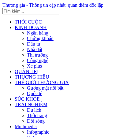
Thương gia - Thông tin cập nhật, quan điểm độc lập
THỜI CUỘC
KINH DOANH
Ngân hàng
Chứng khoán
Đầu tư
Nhà đất
Thị trường
Công nghệ
Xe plus
QUẢN TRỊ
THƯƠNG HIỆU
THẾ GIỚI THƯƠNG GIA
Gương mặt nổi bật
Quốc tế
SỨC KHỎE
TRẢI NGHIỆM
Du lịch
Thời trang
Đời sống
Multimedia
Infographic