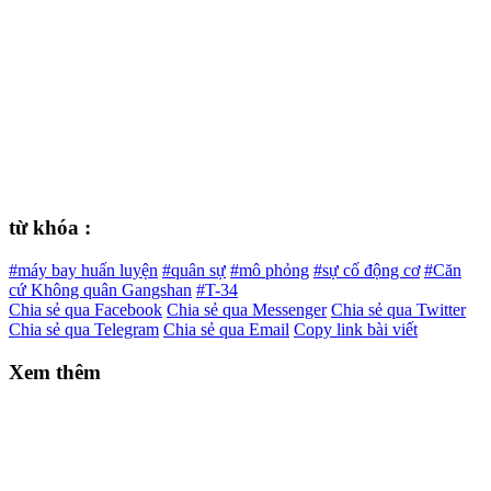
từ khóa :
#máy bay huấn luyện
#quân sự
#mô phỏng
#sự cố động cơ
#Căn
cứ Không quân Gangshan
#T-34
Chia sẻ qua Facebook
Chia sẻ qua Messenger
Chia sẻ qua Twitter
Chia sẻ qua Telegram
Chia sẻ qua Email
Copy link bài viết
Xem thêm