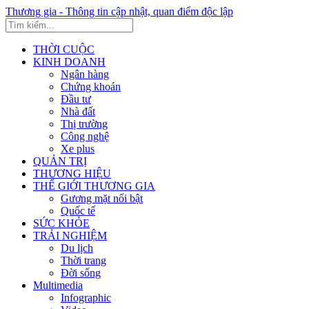
Thương gia - Thông tin cập nhật, quan điểm độc lập
THỜI CUỘC
KINH DOANH
Ngân hàng
Chứng khoán
Đầu tư
Nhà đất
Thị trường
Công nghệ
Xe plus
QUẢN TRỊ
THƯƠNG HIỆU
THẾ GIỚI THƯƠNG GIA
Gương mặt nổi bật
Quốc tế
SỨC KHỎE
TRẢI NGHIỆM
Du lịch
Thời trang
Đời sống
Multimedia
Infographic