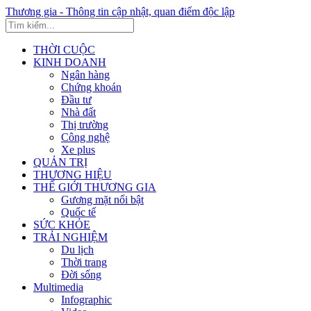
Thương gia - Thông tin cập nhật, quan điểm độc lập
THỜI CUỘC
KINH DOANH
Ngân hàng
Chứng khoán
Đầu tư
Nhà đất
Thị trường
Công nghệ
Xe plus
QUẢN TRỊ
THƯƠNG HIỆU
THẾ GIỚI THƯƠNG GIA
Gương mặt nổi bật
Quốc tế
SỨC KHỎE
TRẢI NGHIỆM
Du lịch
Thời trang
Đời sống
Multimedia
Infographic