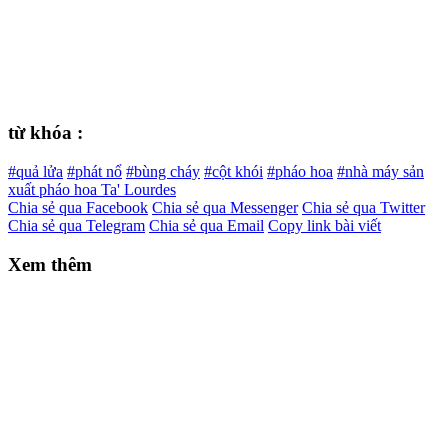
từ khóa :
#quả lửa
#phát nổ
#bùng cháy
#cột khói
#pháo hoa
#nhà máy sản
xuất pháo hoa Ta' Lourdes
Chia sẻ qua Facebook
Chia sẻ qua Messenger
Chia sẻ qua Twitter
Chia sẻ qua Telegram
Chia sẻ qua Email
Copy link bài viết
Xem thêm