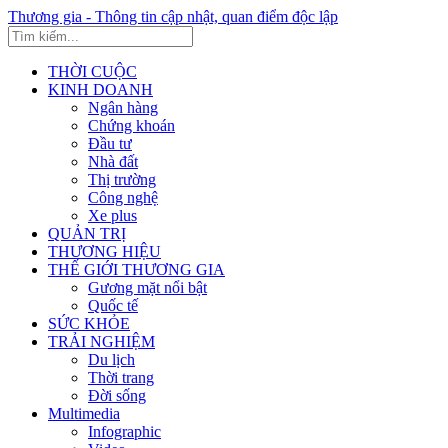
Thương gia - Thông tin cập nhật, quan điểm độc lập
THỜI CUỘC
KINH DOANH
Ngân hàng
Chứng khoán
Đầu tư
Nhà đất
Thị trường
Công nghệ
Xe plus
QUẢN TRỊ
THƯƠNG HIỆU
THẾ GIỚI THƯƠNG GIA
Gương mặt nổi bật
Quốc tế
SỨC KHỎE
TRẢI NGHIỆM
Du lịch
Thời trang
Đời sống
Multimedia
Infographic