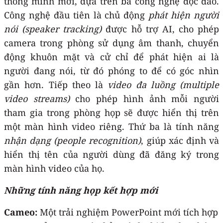
thông minh mới, dựa trên ba công nghệ độc đáo.
Công nghệ đầu tiên là chủ động
phát hiện người
nói
(speaker tracking)
được hỗ trợ AI, cho phép
camera trong phòng sử dụng âm thanh, chuyển
động khuôn mặt và cử chỉ để phát hiện ai là
người đang nói, từ đó phóng to để có góc nhìn
gần hơn. Tiếp theo là
video đa luồng
(multiple
video streams)
cho phép hình ảnh mỗi người
tham gia trong phòng họp sẽ được hiển thị trên
một màn hình video riêng. Thứ ba là tính năng
nhận dạng (people recognition)
, giúp xác định và
hiển thị tên của người dùng đã đăng ký trong
màn hình video của họ.
Những tính năng họp kết hợp mới
Cameo:
Một trải nghiệm PowerPoint mới tích hợp